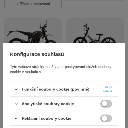
+ Přidat k porovnání
Konfigurace souhlasů
Mini Cross POLOVOLT ST-16
TALARIA STING PRO / MX5
Tyto webové stránky používají k poskytování služeb soubory
L1e
Perfektní pro malé cyklisty, kteří
cookie v souladu s
už zvládli jízdu na odrážedle.
TALARIA STING PRO / MX5 L1e,
sériová verze. Homologace L1e,
581,30 EUR
/
ks.
13,4 kW špička, 500 Nm na kole,
Vždy
Funkční soubory cookie (povinné)
aktivní
baterie 72 V 40 Ah s články
+ Přidat k porovnání
Samsung 50S, kola 19/19, displej
TFT, tři jízdní režimy.
Analytické soubory cookie
6 254,40 EUR
/
ks.
Reklamní soubory cookie
+ Přidat k porovnání