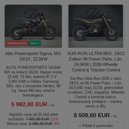
PROPAGACE
NOVÝ
Altis Powersports Sigma, MX,
SUR-RON ULTRA BEE, 18/21
16/19 , 22,5kW
Edition 96 Power Parts, L3e,
24,5KW | 2026 Wheelie
ALTIS POWERSPORTS SIGMA
Control & Traction Control
MX na kolech 16/19. Hairpin motor
22 kW, 72 Nm, baterie 97,2 V ·
Sur-Ron Ultra Bee 2026 v edici
3,402 kWh s články Samsung
18/21 od 96 Power Parts – L3e,
50S, rám z kovaného hliníku, 88
24,5 kW, kola 21/18, přemístěné
kg. Verze MX bez silniční
osvětlení, CNC stupačky. Wheelie
homologace.
Control a kontrola trakce.
Autorizovaný prodejce – záruka,
5 982,80 EUR
/
ks.
servis a díly.
8 509,60 EUR
Nejnižší cena od 30 dnů před
/
ks.
snížením:
7 602,90 EUR
-21%
Běžná cena:
6 486,90 EUR
-8%
+ Přidat k porovnání