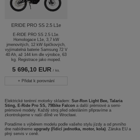
ERIDE PRO SS 2.5 L1e
E-RIDE PRO SS 2.5 L1e.
Homologace L1e, 3,7 kW
jmenovitých, 12 kW špičkových,
vyjímatelná baterie Samsung 72 V
40 Ah, až 144 km dle výrobce, 63
kg. Registrace jako moped.
5 696,10 EUR
/
ks.
+ Přidat k porovnání
Elektrické terénní motorky skladem:
Sur-Ron Light Bee, Talaria
Sting, E-Ride Pro SS, 79Bike Falcon
a další prémiové a semi-
prémiové modely. Každý stroj před odesláním připravíme a
zkontrolujeme v naší dílně ve Wrocławi.
Poradíme s výběrem modelu podle vašeho stylu jízdy a od prvního
dne nabídneme
upgrady (řídicí jednotka, motor, kola)
. Záruka EU a
plný servis v ceně.