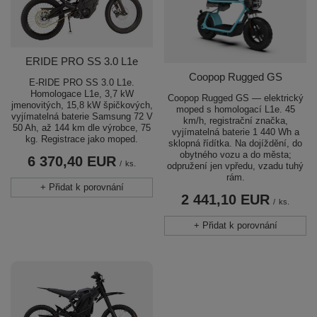
ERIDE PRO SS 3.0 L1e
Coopop Rugged GS
E-RIDE PRO SS 3.0 L1e.
Homologace L1e, 3,7 kW
Coopop Rugged GS — elektrický
jmenovitých, 15,8 kW špičkových,
moped s homologací L1e. 45
vyjímatelná baterie Samsung 72 V
km/h, registrační značka,
50 Ah, až 144 km dle výrobce, 75
vyjímatelná baterie 1 440 Wh a
kg. Registrace jako moped.
sklopná řídítka. Na dojíždění, do
obytného vozu a do města;
6 370,40 EUR
/
ks.
odpružení jen vpředu, vzadu tuhý
rám.
+ Přidat k porovnání
2 441,10 EUR
/
ks.
+ Přidat k porovnání