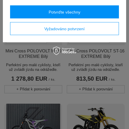
Potvrďte všechny
Vyžadováno potvrzení
DOČASNĚ NEDOSTUPNÉ
DOČASNĚ NEDOSTUPNÉ
Mini Cross POLOVOLT M-20
Mini Cross POLOVOLT ST-16
EXTREME Bílý
EXTREME Bílý
Perfektní pro malé cyklisty, kteří
Perfektní pro malé cyklisty, kteří
už zvládli jízdu na odrážedle.
už zvládli jízdu na odrážedle.
1 278,80 EUR
813,50 EUR
/
ks.
/
ks.
+ Přidat k porovnání
+ Přidat k porovnání