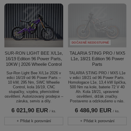
DOČASNĚ NEDOSTUPNÉ
SUR-RON LIGHT BEE X/L1e,
TALARIA STING PRO / MX5
16/19 Edition 96 Power Parts,
L1e, 18/21 Edition 96 Power
10KW | 2026 Wheelie Control
Parts
Sur-Ron Light Bee X/L1e 2026 v
TALARIA STING PRO / MX5 L1e
edici 16/19 od 96 Power Parts –
v edici 18/21 od 96 Power Parts.
10 kW, 295 Nm, SWC Wheelie
Homologace L1e, 13,4 kW špička,
Control, kola 16/19, CNC
500 Nm na kole, baterie 72 V 40
stupačky, vzpěra, přemístěné
Ah. Kola 18/21, upravené
osvětlení. Autorizovaný prodejce –
osvětlení, držák značky.
záruka, servis a díly.
Postaveno a odzkoušeno u nás.
6 021,90 EUR
6 486,90 EUR
/
ks.
/
ks.
+ Přidat k porovnání
+ Přidat k porovnání