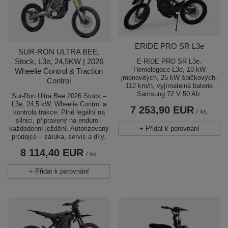
ERIDE PRO SR L3e
SUR-RON ULTRA BEE,
Stock, L3e, 24,5KW | 2026
E-RIDE PRO SR L3e.
Homologace L3e, 10 kW
Wheelie Control & Traction
jmenovitých, 25 kW špičkových,
Control
112 km/h, vyjímatelná baterie
Samsung 72 V 50 Ah.
Sur-Ron Ultra Bee 2026 Stock –
L3e, 24,5 kW, Wheelie Control a
7 253,90 EUR
/
ks.
kontrola trakce. Plně legální na
silnici, připravený na enduro i
+ Přidat k porovnání
každodenní ježdění. Autorizovaný
prodejce – záruka, servis a díly.
8 114,40 EUR
/
ks.
+ Přidat k porovnání