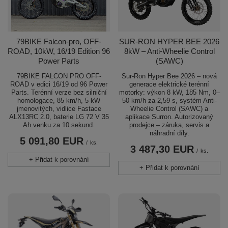
79BIKE Falcon-pro, OFF-
SUR-RON HYPER BEE 2026
ROAD, 10kW, 16/19 Edition 96
8kW – Anti-Wheelie Control
Power Parts
(SAWC)
79BIKE FALCON PRO OFF-
Sur-Ron Hyper Bee 2026 – nová
ROAD v edici 16/19 od 96 Power
generace elektrické terénní
Parts. Terénní verze bez silniční
motorky: výkon 8 kW, 185 Nm, 0–
homologace, 85 km/h, 5 kW
50 km/h za 2,59 s, systém Anti-
jmenovitých, vidlice Fastace
Wheelie Control (SAWC) a
ALX13RC 2.0, baterie LG 72 V 35
aplikace Surron. Autorizovaný
Ah venku za 10 sekund.
prodejce – záruka, servis a
náhradní díly.
5 091,80 EUR
/
ks.
3 487,30 EUR
/
ks.
+ Přidat k porovnání
+ Přidat k porovnání