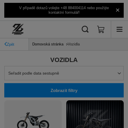
V případě dotazů volejte +48 884004114 nebo použijte
kontaktní formulář!
Domovská stránka
Vozidla
Zpět
VOZIDLA
Zmień sortowanie
Seřadit podle data sestupně
Zobrazit filtry