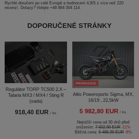
Rychlé doručení po celé Evropě a hodnocení 4,8/5 z více než 220
recenzí. Dotazy? Volejte +48 884 004 114.
DOPORUČENÉ STRÁNKY
PROPAGACE
Regulátor TORP TC500 2.X –
Altis Powersports Sigma, MX,
Talaria MX3 / MX4 / Sting R
16/19 , 22,5kW
(sada)
5 982,80 EUR
918,40 EUR
/
ks.
/
ks.
Nejnižší cena od 30 dnů před
snížením:
7 602,90 EUR
-21%
Běžná cena:
6 486,90 EUR
-8%