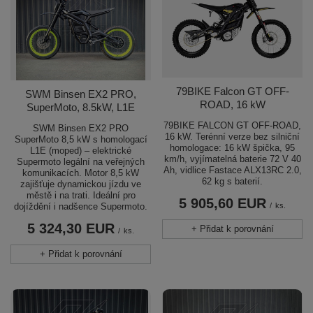
79BIKE Falcon GT OFF-
SWM Binsen EX2 PRO,
ROAD, 16 kW
SuperMoto, 8.5kW, L1E
79BIKE FALCON GT OFF-ROAD,
SWM Binsen EX2 PRO
16 kW. Terénní verze bez silniční
SuperMoto 8,5 kW s homologací
homologace: 16 kW špička, 95
L1E (moped) – elektrické
km/h, vyjímatelná baterie 72 V 40
Supermoto legální na veřejných
Ah, vidlice Fastace ALX13RC 2.0,
komunikacích. Motor 8,5 kW
62 kg s baterií.
zajišťuje dynamickou jízdu ve
městě i na trati. Ideální pro
5 905,60 EUR
/
ks.
dojíždění i nadšence Supermoto.
5 324,30 EUR
+ Přidat k porovnání
/
ks.
+ Přidat k porovnání