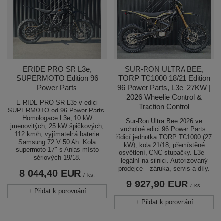
ERIDE PRO SR L3e,
SUR-RON ULTRA BEE,
SUPERMOTO Edition 96
TORP TC1000 18/21 Edition
Power Parts
96 Power Parts, L3e, 27KW |
2026 Wheelie Control &
E-RIDE PRO SR L3e v edici
Traction Control
SUPERMOTO od 96 Power Parts.
Homologace L3e, 10 kW
Sur-Ron Ultra Bee 2026 ve
jmenovitých, 25 kW špičkových,
vrcholné edici 96 Power Parts:
112 km/h, vyjímatelná baterie
řídicí jednotka TORP TC1000 (27
Samsung 72 V 50 Ah. Kola
kW), kola 21/18, přemístěné
supermoto 17" s Anlas místo
osvětlení, CNC stupačky. L3e –
sériových 19/18.
legální na silnici. Autorizovaný
prodejce – záruka, servis a díly.
8 044,40 EUR
/
ks.
9 927,90 EUR
/
ks.
+ Přidat k porovnání
+ Přidat k porovnání