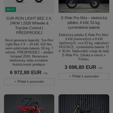
NOVÝ
E-Ride Pro Mini – elektrická
SUR-RON LIGHT BEE 2 X,
pitbike, 8 kW, 53 kg,
24KW | 2026 Wheelie &
vyměnitelná baterie
Traction Control |
PŘEDPRODEJ
Elektrická pitbike E-Ride Pro Mini:
3 kW jmenovitých a 8 kW
Nová generace legendy: Sur-Ron
špičkových, cca 53 kg, odpružení
Light Bee 2 X – 24 kW, 410 Nm,
FASTACE, vyměnitelná baterie 72
semi-solid-state baterie, 65 kg, 7
V 30 Ah. Nejlevnější vstup do řady
režimů. PŘEDPRODEJ – dodání
E-Ride Pro. Záruka a servis v
listopad 2026. Rezervace
Polsku.
telefonicky nebo e-mailem.
Autorizovaný prodejce.
3 696,80 EUR
/
ks.
6 972,80 EUR
/
ks.
+ Přidat k porovnání
+ Přidat k porovnání