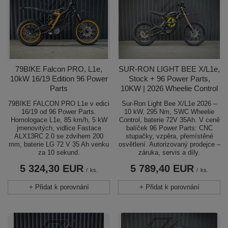
79BIKE Falcon PRO, L1e,
SUR-RON LIGHT BEE X/L1e,
10kW 16/19 Edition 96 Power
Stock + 96 Power Parts,
Parts
10KW | 2026 Wheelie Control
79BIKE FALCON PRO L1e v edici
Sur-Ron Light Bee X/L1e 2026 –
16/19 od 96 Power Parts.
10 kW, 295 Nm, SWC Wheelie
Homologace L1e, 85 km/h, 5 kW
Control, baterie 72V 35Ah. V ceně
jmenovitých, vidlice Fastace
balíček 96 Power Parts: CNC
ALX13RC 2.0 se zdvihem 200
stupačky, vzpěra, přemístěné
mm, baterie LG 72 V 35 Ah venku
osvětlení. Autorizovaný prodejce –
za 10 sekund.
záruka, servis a díly.
5 324,30 EUR
5 789,40 EUR
/
ks.
/
ks.
+ Přidat k porovnání
+ Přidat k porovnání