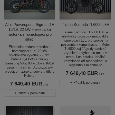
Altis Powersports Sigma L1E
Talaria Komodo TL6000 L3E
16/19, 22 kW – elektrická
Talaria Komodo TL6000 L3E –
motorka s homologací pro
elektrický crossový motocykl s
silnici
homologací L3E pro provoz na
pozemních komunikacích. Motor
Elektrická enduro motorka s
TL6000 zajišťuje dynamické
homologací L1e: 22 kW
zrychlení a výbornou trakci v
špičkového výkonu, 72 Nm,
terénu i na asfaltu. Ideální
baterie 3,4 kWh s články
kombinace off-road výkonu a
Samsung 50S, 88 kg, kola 16/19.
legálního silničního pr
Legální na silnici. Autorizovaný
prodejce – záruka, servis a díly v
7 649,40 EUR
/
ks.
Polsku.
+ Přidat k porovnání
7 649,40 EUR
/
ks.
+ Přidat k porovnání