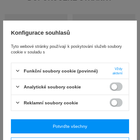
Konfigurace souhlasů
Tyto webové stránky používají k poskytování služeb soubory
cookie v souladu s
Sada blinkrů (levý + pravý) pro
Sada přední brzdy Ultra Bee
Vždy
Funkční soubory cookie (povinné)
Sur-Ron Light Bee
pro Sur-Ron Light Bee X / L1e
aktivní
32,30 EUR
137,20 EUR
/
ks.
/
ks.
Analytické soubory cookie
Reklamní soubory cookie
Potvrďte všechny