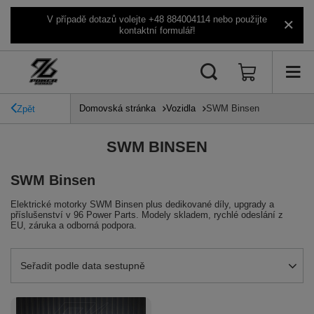
V případě dotazů volejte +48 884004114 nebo použijte
kontaktní formulář!
Domovská stránka
Vozidla
SWM Binsen
Zpět
SWM BINSEN
SWM Binsen
Elektrické motorky SWM Binsen plus dedikované díly, upgrady a
příslušenství v 96 Power Parts. Modely skladem, rychlé odeslání z
EU, záruka a odborná podpora.
Zmień sortowanie
Seřadit podle data sestupně