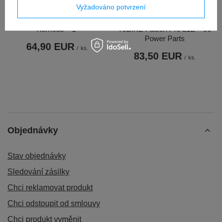
Vyžadováno potvrzení
Přední zvýšení řídítek Talaria
Relokační sada zadního světla
Komodo – 1"
79BIKE Falcon Pro L1E – 96
Power Parts
64,90 EUR
/
ks.
83,50 EUR
/
ks.
Objednávky
Stav objednávky
Sledování zásilky
Chci reklamovat produkt
Chci odstoupit od smlouvy
Chci produkt vyměnit