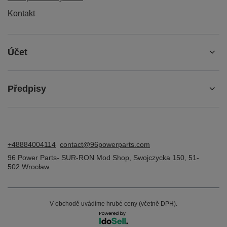
Kontakt
Účet
Předpisy
+48884004114
contact@96powerparts.com
96 Power Parts- SUR-RON Mod Shop
,
Swojczycka 150
,
51-
502
Wrocław
V obchodě uvádíme hrubé ceny (včetně DPH).