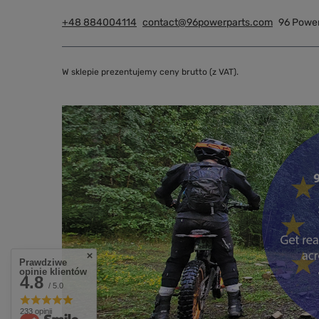
+48 884004114
contact@96powerparts.com
96 Powe
W sklepie prezentujemy ceny brutto (z VAT).
Prawdziwe
opinie klientów
4.8
/ 5.0
233 opinii