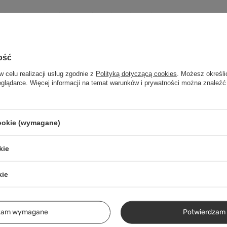
pracują ze sterownikami Torp oraz innymi popularnymi markami. W parze ze s
lera Torp.
4 — szybka wysyłka, 4.8/5 z ponad 220 opinii klientów.
ość
POLECAMY
w celu realizacji usług zgodnie z
Polityką dotyczącą cookies
. Możesz określi
eglądarce. Więcej informacji na temat warunków i prywatności można znaleźć
cookie (wymagane)
kie
kie
Hamulec Surron Ultra Bee
Zestaw konwersji prze
dzam wymagane
Potwierdzam 
mpletny) – Jakość OEM
hamulca Ultra Bee do S