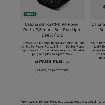
NOWOŚĆ
Osłona silnika CNC 96 Power
Osłona
Parts, 3,3 mm – Sur-Ron Light
– Su
Bee X / L1E
Frezowana z jednego bloku aluminium osłona
Aluminiow
silnika 96 Power Parts, 3,3 mm. Do Sur-Rona
Light B
Light Bee X i L1E z silnikiem seryjnym. Montaż
pasuje t
plug and play, bez przeróbek.
Pro. Ka
bla
579,00 PLN
/
szt.
+ Dodaj do porównania
Fabryczny silnik Sur-Rona odpuszcza dużo wcześniej niż r