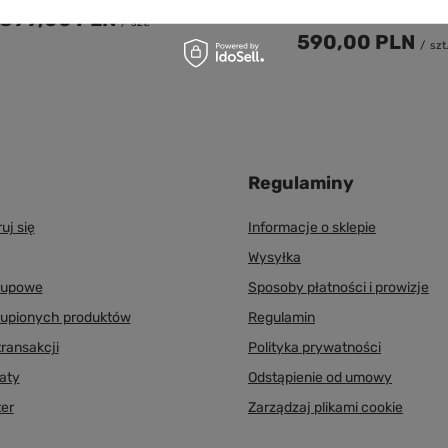
Light Bee X / L1e
899,00 PLN
/
szt.
590,00 PLN
/
szt
Regulaminy
uj się
Informacje o sklepie
Wysyłka
akupowe
Sposoby płatności i prowizje
kupionych produktów
Regulamin
transakcji
Polityka prywatności
aty
Odstąpienie od umowy
er
Zarządzaj plikami cookie