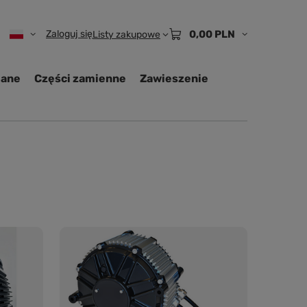
Zaloguj się
0,00 PLN
Listy zakupowe
iane
Części zamienne
Zawieszenie