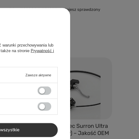
terownikiem
TC500 lub TC1000
dostajesz sprawdzony
ć warunki przechowywania lub
 także na stronie
Prywatność i
Zawsze aktywne
dniego
Przedni Hamulec Surron Ultra
wszystkie
ur-Ron
Bee (Kompletny) – Jakość OEM