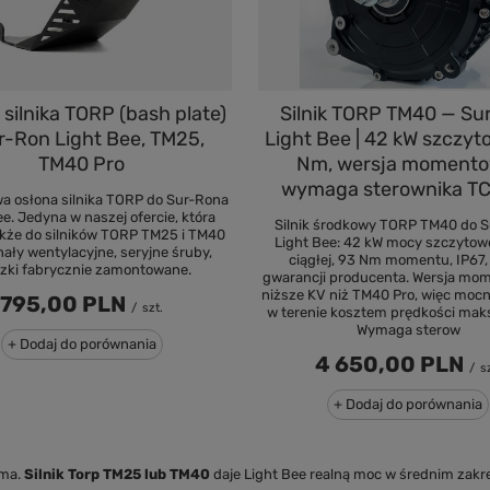
Silnik TORP TM40 — Su
 silnika TORP (bash plate)
Light Bee | 42 kW szczyt
r-Ron Light Bee, TM25,
Nm, wersja momento
TM40 Pro
wymaga sterownika T
a osłona silnika TORP do Sur-Rona
ee. Jedyna w naszej ofercie, która
Silnik środkowy TORP TM40 do 
akże do silników TORP TM25 i TM40
Light Bee: 42 kW mocy szczytowe
nały wentylacyjne, seryjne śruby,
ciągłej, 93 Nm momentu, IP67, 
szki fabrycznie zamontowane.
gwarancji producenta. Wersja mo
niższe KV niż TM40 Pro, więc mocni
795,00 PLN
/
szt.
w terenie kosztem prędkości mak
Wymaga sterow
+ Dodaj do porównania
4 650,00 PLN
/
s
+ Dodaj do porównania
ama.
Silnik Torp TM25 lub TM40
daje Light Bee realną moc w średnim zakre