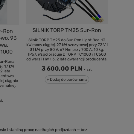
SILNIK TORP TM25 Sur-Ron
r-Ron
owo, 93
Silnik TORP TM25 do Sur-Ron Light Bee. 13
wa,
kW mocy ciągłej, 27 kW szczytowej przy 72 V i
31 kW przy 80 V, 67 Nm przy 700 A, 10 kg,
C1000
IP67. Współpracuje z TORP TC1000 i TC500
od wersji HW 1.3. 2 lata gwarancji producenta.
Sur-Rona
j, 17 kW
3 600,00 PLN
/
szt.
2 lata
mentowa —
+ Dodaj do porównania
ej ciągnie
symalnej.
zt.
sie i stabilną pracę na długich podjazdach — bez