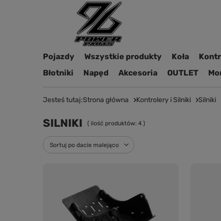
Pojazdy
Wszystkie produkty
Koła
Kontro
Błotniki
Napęd
Akcesoria
OUTLET
Mon
Jesteś tutaj:
Strona główna
Kontrolery i Silniki
Silniki
SILNIKI
( ilość produktów:
4
)
Zmień sortowanie
Sortuj po dacie malejąco