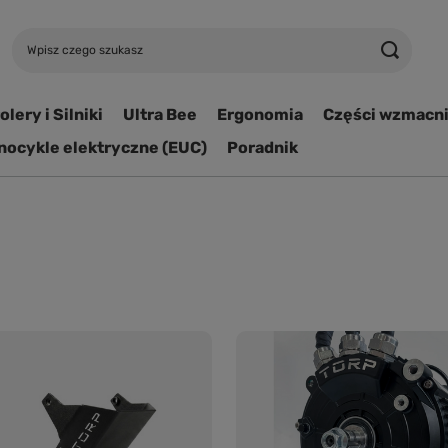
lery i Silniki
Ultra Bee
Ergonomia
Części wzmacn
ocykle elektryczne (EUC)
Poradnik