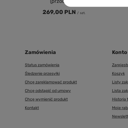
(przód / tył)
269,00 PLN
/
szt.
Zamówienia
Konto
Status zamówienia
Zarejestr
Śledzenie przesyłki
Koszyk
Chcę zareklamować produkt
Listy z
Chcę odstąpić od umowy
Lista za
Chcę wymienić produkt
Historia 
Kontakt
Moje rab
Newslett