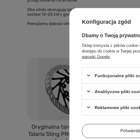
przegrzewania i dramatów.
Oba silniki obsługują czujniki Halla i enkoder, więc współ
zestaw 12–25 kW z gwarancją UE i wsparciem oficjalnego dea
Konfiguracja zgód
Pomożemy dobrać silnik, sterownik i baterię: +48 884 004 11
Dbamy o Twoją prywatn
Sklep korzysta z plików cookie 
dostępu do cookie w Twojej prz
warunki Google
.
Funkcjonalne pliki 
Analityczne pliki coo
Reklamowe pliki coo
Oryginalna tarcza hamulcowa
Tylny 
Potwier
Talaria Sting PRO MX5 – 220 mm
(Ko