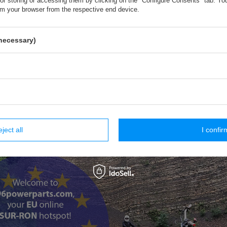
for storing or accessing them by clicking on the "Configure Consents" tab. Yo
om your browser from the respective end device.
J'ai un compte enregistré et je veux aller à la liste de mes commandes
necessary)
Parts- SUR-RON Mod Shop
,
Swojczycka 150
,
51-502
Wrocław
eject all
I confir