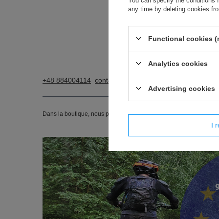
You can specify the conditions 
any time by deleting cookies fr
Functional cookies (
Analytics cookies
+48 884004114
contact@96powerparts.com
96 Power 
Advertising cookies
Dans la boutique, nous présentons des prix bruts (TVA incluse).
I r