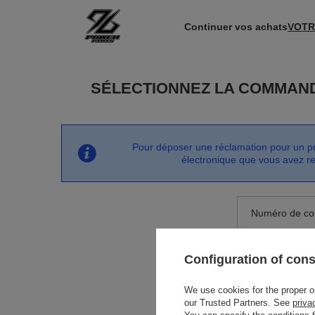
Continuer vos achats
VOTR
SÉLECTIONNEZ LA COMMAND
Pour déposer une réclamation pour un pro
électronique que vous avez r
Numéro de c
Configuration of con
votre téléphon
We use cookies for the proper ope
our Trusted Partners. See
priva