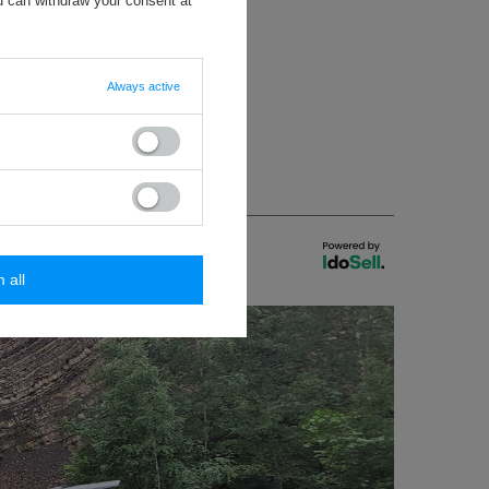
u can withdraw your consent at
Always active
m all