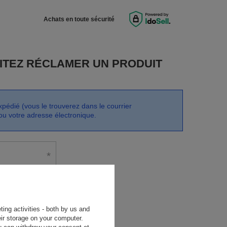
Achats en toute sécurité
ITEZ RÉCLAMER UN PRODUIT
pédié (vous le trouverez dans le courrier
u votre adresse électronique.
ting activities - both by us and
ir storage on your computer.