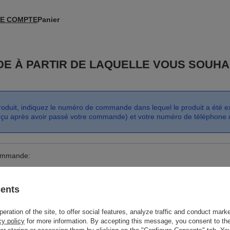
E COMPTE
Panier
E À PARTIR DE LAQUELLE VOUS SOUHA
duit, indiquez le numéro de commande dans lequel le produit a été ex
eçu après avoir passé votre commande) et votre numéro de téléphone o
ommande:
sents
e ou e-mail:
ration of the site, to offer social features, analyze traffic and conduct marke
cy policy
for more information. By accepting this message, you consent to the
Trouver une commande