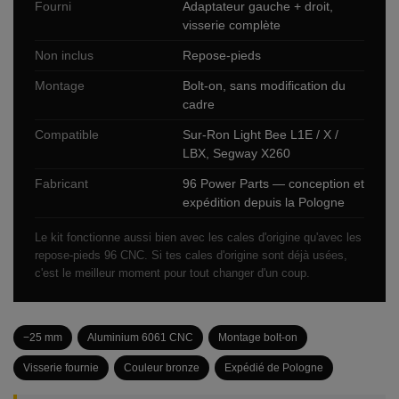
Fourni
Adaptateur gauche + droit,
visserie complète
Non inclus
Repose-pieds
Montage
Bolt-on, sans modification du
cadre
Compatible
Sur-Ron Light Bee L1E / X /
LBX, Segway X260
Fabricant
96 Power Parts — conception et
expédition depuis la Pologne
Le kit fonctionne aussi bien avec les cales d'origine qu'avec les
repose-pieds 96 CNC. Si tes cales d'origine sont déjà usées,
c'est le meilleur moment pour tout changer d'un coup.
−25 mm
Aluminium 6061 CNC
Montage bolt-on
Visserie fournie
Couleur bronze
Expédié de Pologne