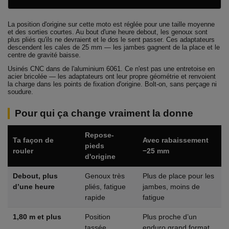
La position d'origine sur cette moto est réglée pour une taille moyenne
et des sorties courtes. Au bout d'une heure debout, les genoux sont
plus pliés qu'ils ne devraient et le dos le sent passer. Ces adaptateurs
descendent les cales de 25 mm — les jambes gagnent de la place et le
centre de gravité baisse.
Usinés CNC dans de l'aluminium 6061. Ce n'est pas une entretoise en
acier bricolée — les adaptateurs ont leur propre géométrie et renvoient
la charge dans les points de fixation d'origine. Bolt-on, sans perçage ni
soudure.
Pour qui ça change vraiment la donne
Repose-
Ta façon de
Avec rabaissement
pieds
rouler
−25 mm
d'origine
Debout, plus
Genoux très
Plus de place pour les
d’une heure
pliés, fatigue
jambes, moins de
rapide
fatigue
1,80 m et plus
Position
Plus proche d’un
tassée
enduro grand format