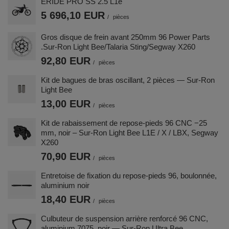
ERIDE PRO SS 2.5 L1e
5 696,10 EUR
/
pièces
Gros disque de frein avant 250mm 96 Power Parts
.Sur-Ron Light Bee/Talaria Sting/Segway X260
92,80 EUR
/
pièces
Kit de bagues de bras oscillant, 2 pièces — Sur-Ron
Light Bee
13,00 EUR
/
pièces
Kit de rabaissement de repose-pieds 96 CNC −25
mm, noir – Sur-Ron Light Bee L1E / X / LBX, Segway
X260
70,90 EUR
/
pièces
Entretoise de fixation du repose-pieds 96, boulonnée,
aluminium noir
18,40 EUR
/
pièces
Culbuteur de suspension arrière renforcé 96 CNC,
aluminium 7075, noir — Sur-Ron Ultra Bee