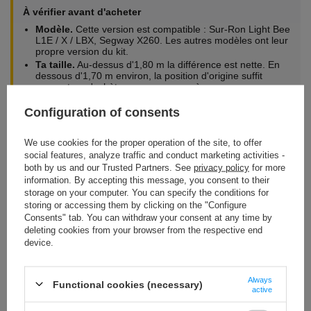
À vérifier avant d'acheter
Modèle.
Cette version est compatible : Sur-Ron Light Bee
L1E / X / LBX, Segway X260. Les autres modèles ont leur
propre version du kit.
Ta taille.
Au-dessus d'1,80 m la différence est nette. En
dessous d'1,70 m environ, la position d'origine suffit
souvent — n'achète pas ça au cas où.
Où tu roules.
Dans les cailloux et les racines, 25 mm de
Configuration of consents
garde en moins sous la cale, ça compte. En forêt et sur
les trails, aucune importance.
L'état de tes cales d'origine.
Le kit n'en contient pas. Si
We use cookies for the proper operation of the site, to offer
elles sont usées, prends les repose-pieds 96 CNC en
social features, analyze traffic and conduct marketing activities -
même temps.
both by us and our Trusted Partners. See
privacy policy
for more
information. By accepting this message, you consent to their
storage on your computer. You can specify the conditions for
Questions fréquentes
storing or accessing them by clicking on the "Configure
Consents" tab. You can withdraw your consent at any time by
Est-ce que ça réduit la garde au sol de la moto ?
deleting cookies from your browser from the respective end
Le cadre, la suspension et la batterie restent à hauteur d'origine.
device.
Seules les cales descendent — de 25 mm. En terrain très
technique elles accrochent plus facilement ; sinon aucune
incidence.
Always
Functional cookies (necessary)
active
Les repose-pieds sont-ils fournis ?