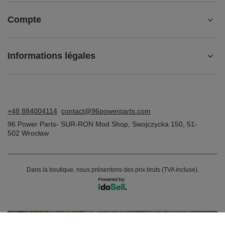
Compte
Informations légales
+48 884004114
contact@96powerparts.com
96 Power Parts- SUR-RON Mod Shop
,
Swojczycka 150
,
51-
502
Wrocław
Dans la boutique, nous présentons des prix bruts (TVA incluse).