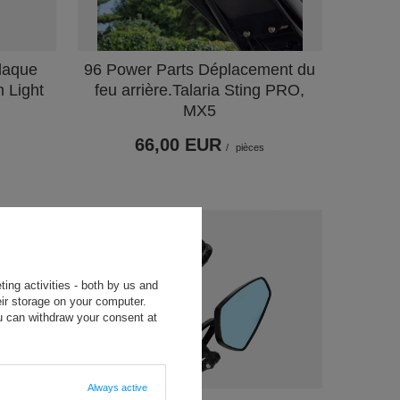
plaque
96 Power Parts Déplacement du
n Light
feu arrière.Talaria Sting PRO,
MX5
66,00 EUR
/
pièces
ting activities - both by us and
ir storage on your computer.
u can withdraw your consent at
Always active