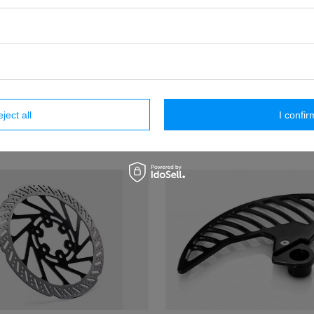
e textile anti-saleté pour
Adaptateur étrier de frei
sseur arrière / chaussette
disque 220mm, Sur-Ro
isseur, Surron LBX, Talaria
Talaria Sting, Eride P
ng, ERIDE PRO, 79BIKE
9,10 EUR
/
pièces
16,70 EUR
/
pièces
eject all
I confir
RECOMMANDÉ