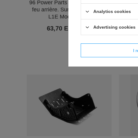
96 Power Parts Déplacement du
Houss
feu arrière. Sur-Ron Light Bee
amorti
Analytics cookies
L1E Modell 2025
d'amort
Sti
Advertising cookies
63,70 EUR
/
pièces
I r