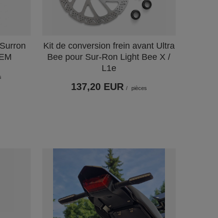
 Surron
Kit de conversion frein avant Ultra
OEM
Bee pour Sur-Ron Light Bee X /
L1e
s
137,20 EUR
/
pièces