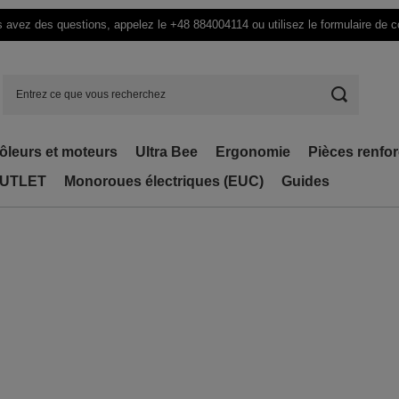
 avez des questions, appelez le +48 884004114 ou utilisez le formulaire de c
ôleurs et moteurs
Ultra Bee
Ergonomie
Pièces renfo
UTLET
Monoroues électriques (EUC)
Guides