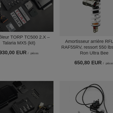
ôleur TORP TC500 2.X –
Amortisseur arrière R
Talaria MX5 (kit)
RAF55RV, ressort 550 lbs
930,00 EUR
Ron Ultra Bee
/
pièces
650,80 EUR
/
pièce