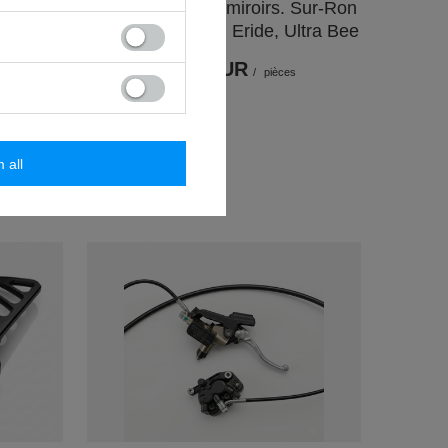
n, pour
Un ensemble de miroirs. Sur-Ron
n X,
LBX/L1E, Talaria, Eride, Ultra Bee
ro SS
39,30 EUR
/
pièces
m all