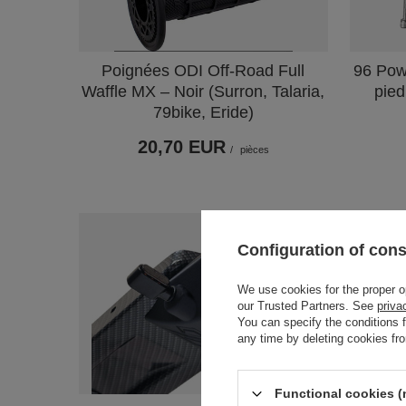
Poignées ODI Off-Road Full
96 Pow
Waffle MX – Noir (Surron, Talaria,
pied
79bike, Eride)
20,70 EUR
/
pièces
Configuration of con
We use cookies for the proper ope
our Trusted Partners. See
priva
You can specify the conditions 
any time by deleting cookies fr
Functional cookies (