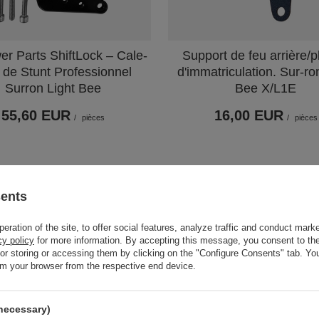
er Parts ShiftLock – Cale-
Support de feu arrière/
 de Stunt Professionnel
d'immatriculation. Sur-ro
Surron Light Bee
Bee X/L1E
55,60 EUR
16,00 EUR
/
pièces
/
pièces
sents
ration of the site, to offer social features, analyze traffic and conduct marke
cy policy
for more information. By accepting this message, you consent to the
for storing or accessing them by clicking on the "Configure Consents" tab. Yo
om your browser from the respective end device.
necessary)