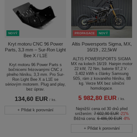
NOVÝ
PROPAGACE
NOVÝ
Kryt motoru CNC 96 Power
Altis Powersports Sigma, MX,
Parts, 3,3 mm – Sur-Ron Light
16/19 , 22,5kW
Bee X / L1E
ALTIS POWERSPORTS SIGMA
MX na kolech 16/19. Hairpin motor
Kryt motoru 96 Power Parts s
22 kW, 72 Nm, baterie 97,2 V ·
bočnicemi frézovanými CNC z
3,402 kWh s články Samsung
plného hliníku, 3,3 mm. Pro Sur-
50S, rám z kovaného hliníku, 88
Ron Light Bee X a L1E se
kg. Verze MX bez silniční
sériovým motorem. Plug and play,
homologace.
bez úprav.
5 982,80 EUR
134,60 EUR
/
ks.
/
ks.
Nejnižší cena od 30 dnů před
+ Přidat k porovnání
snížením:
7 602,90 EUR
-21%
Běžná cena:
6 486,90 EUR
-8%
+ Přidat k porovnání