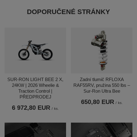
DOPORUČENÉ STRÁNKY
SUR-RON LIGHT BEE 2 X,
Zadní tlumič RFLOXA
24KW | 2026 Wheelie &
RAF55RV, pružina 550 lbs –
Traction Control |
Sur-Ron Ultra Bee
PŘEDPRODEJ
650,80 EUR
/
ks.
6 972,80 EUR
/
ks.