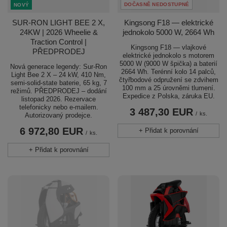
DOČASNĚ NEDOSTUPNÉ
NOVÝ
SUR-RON LIGHT BEE 2 X,
Kingsong F18 — elektrické
24KW | 2026 Wheelie &
jednokolo 5000 W, 2664 Wh
Traction Control |
Kingsong F18 — vlajkové
PŘEDPRODEJ
elektrické jednokolo s motorem
5000 W (9000 W špička) a baterií
Nová generace legendy: Sur-Ron
2664 Wh. Terénní kolo 14 palců,
Light Bee 2 X – 24 kW, 410 Nm,
čtyřbodové odpružení se zdvihem
semi-solid-state baterie, 65 kg, 7
100 mm a 25 úrovněmi tlumení.
režimů. PŘEDPRODEJ – dodání
Expedice z Polska, záruka EU.
listopad 2026. Rezervace
telefonicky nebo e-mailem.
3 487,30 EUR
/
ks.
Autorizovaný prodejce.
6 972,80 EUR
+ Přidat k porovnání
/
ks.
+ Přidat k porovnání