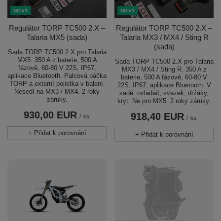
NOVÝ
NOVÝ
Regulátor TORP TC500 2.X –
Regulátor TORP TC500 2.X –
Talaria MX5 (sada)
Talaria MX3 / MX4 / Sting R
(sada)
Sada TORP TC500 2.X pro Talaria
MX5. 350 A z baterie, 500 A
Sada TORP TC500 2.X pro Talaria
fázově, 60-80 V 22S, IP67,
MX3 / MX4 / Sting R. 350 A z
aplikace Bluetooth. Palcová páčka
baterie, 500 A fázově, 60-80 V
TORP a externí pojistka v balení.
22S, IP67, aplikace Bluetooth. V
Nesedí na MX3 / MX4. 2 roky
sadě: ovladač, svazek, držáky,
záruky.
kryt. Ne pro MX5. 2 roky záruky.
930,00 EUR
918,40 EUR
/
ks.
/
ks.
+ Přidat k porovnání
+ Přidat k porovnání