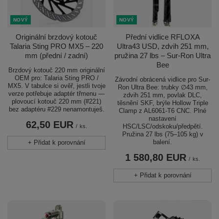
NOVÝ
NOVÝ
Přední vidlice RFLOXA
Originální brzdový kotouč
Ultra43 USD, zdvih 251 mm,
Talaria Sting PRO MX5 – 220
pružina 27 lbs – Sur-Ron Ultra
mm (přední / zadní)
Bee
Brzdový kotouč 220 mm originální
OEM pro: Talaria Sting PRO /
Závodní obrácená vidlice pro Sur-
MX5. V tabulce si ověř, jestli tvoje
Ron Ultra Bee: trubky ∅43 mm,
verze potřebuje adaptér třmenu —
zdvih 251 mm, povlak DLC,
plovoucí kotouč 220 mm (#221)
těsnění SKF, brýle Hollow Triple
bez adaptéru #229 nenamontuješ.
Clamp z AL6061-T6 CNC. Plné
nastavení
62,50 EUR
HSC/LSC/odskoku/předpětí.
/
ks.
Pružina 27 lbs (75–105 kg) v
balení.
+ Přidat k porovnání
1 580,80 EUR
/
ks.
+ Přidat k porovnání