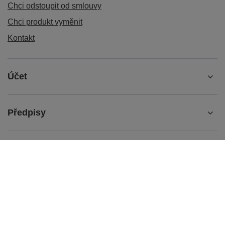
Chci odstoupit od smlouvy
Chci produkt vyměnit
Kontakt
Účet
Předpisy
+48884004114
contact@96powerparts.com
96 Power Parts- SUR-RON Mod Shop
,
Swojczycka 150
,
51-
502
Wrocław