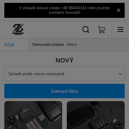
V případě dotazů volejte +48 884004114 nebo použijte
kontaktní formulář!
Domovská stránka
Nový
Zpět
NOVÝ
Zmień sortowanie
Seřadit podle názvu vzestupně
Zobrazit filtry