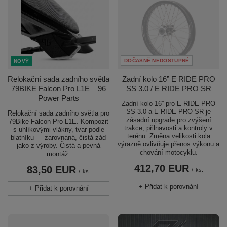
DOČASNĚ NEDOSTUPNÉ
NOVÝ
Relokační sada zadního světla
Zadní kolo 16” E RIDE PRO
79BIKE Falcon Pro L1E – 96
SS 3.0 / E RIDE PRO SR
Power Parts
Zadní kolo 16” pro E RIDE PRO
SS 3.0 a E RIDE PRO SR je
Relokační sada zadního světla pro
zásadní upgrade pro zvýšení
79Bike Falcon Pro L1E. Kompozit
trakce, přilnavosti a kontroly v
s uhlíkovými vlákny, tvar podle
terénu. Změna velikosti kola
blatníku — zarovnaná, čistá záď
výrazně ovlivňuje přenos výkonu a
jako z výroby. Čistá a pevná
chování motocyklu.
montáž.
412,70 EUR
83,50 EUR
/
ks.
/
ks.
+ Přidat k porovnání
+ Přidat k porovnání