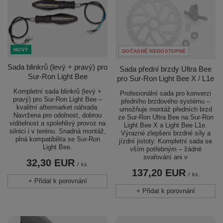
NOVÝ
DOČASNĚ NEDOSTUPNÉ
Sada blinkrů (levý + pravý) pro
Sada přední brzdy Ultra Bee
Sur-Ron Light Bee
pro Sur-Ron Light Bee X / L1e
Kompletní sada blinkrů (levý +
Profesionální sada pro konverzi
pravý) pro Sur-Ron Light Bee –
předního brzdového systému –
kvalitní aftermarket náhrada.
umožňuje montáž předních brzd
Navržena pro odolnost, dobrou
ze Sur-Ron Ultra Bee na Sur-Ron
viditelnost a spolehlivý provoz na
Light Bee X a Light Bee L1e.
silnici i v terénu. Snadná montáž,
Výrazné zlepšení brzdné síly a
plná kompatibilita se Sur-Ron
jízdní jistoty. Kompletní sada se
Light Bee.
vším potřebným – žádné
svařování ani v
32,30 EUR
/
ks.
137,20 EUR
/
ks.
+ Přidat k porovnání
+ Přidat k porovnání