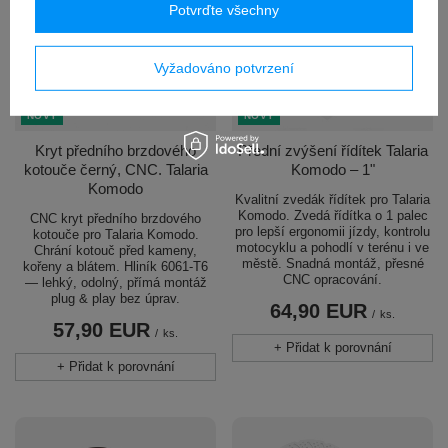
Potvrďte všechny
Vyžadováno potvrzení
NOVÝ
NOVÝ
Kryt předního brzdového
Přední zvýšení řídítek Talaria
kotouče černý, CNC. Talaria
Komodo – 1"
Komodo
Kvalitní zvedák řídítek pro Talaria
Komodo. Zvedá řídítka o 1 palec
CNC kryt předního brzdového
pro lepší ergonomii jízdy, kontrolu
kotouče pro Talaria Komodo.
motocyklu a pohodlí v terénu i ve
Chrání kotouč před kameny,
městě. Snadná montáž, přesné
kořeny a blátem. Hliník 6061-T6
CNC opracování.
— lehký, odolný, přímá montáž
plug & play bez úprav.
64,90 EUR
/
ks.
57,90 EUR
/
ks.
+ Přidat k porovnání
+ Přidat k porovnání