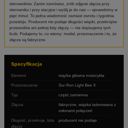
sterowników. Zanim zamówisz, zrób zdjęcie złącza przy
sterowniku i przy stacyjce i wyślij je do nas — sprawdzimy w
pięć minut. To jedna wiadomość zamiast zwrotu i tygodnia
przestoju. Producent nie podaje długości wiązki, przekrojów
przewodów ani pełnej listy złączy — nie dopisujemy tych
liczb. Podajemy to, co wiemy: model, przeznaczenie i to, że
złącza są fabryczne.
Specyfikacja
Element
wiązka główna motocykla
Przeznaczenie
Sur-Ron Light Bee X
Typ
część zamienna
Złącza
fabryczne, wiązka taśmowana z
osłonami połączeń
Długość, przekroje, lista
producent nie podaje
złączy