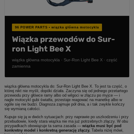
96 POWER PARTS • wiązka główna motocykla
Wiązka przewodów do Sur-
ron Light Bee X
wiązka główna motocykla · Sur-Ron Light Bee X · część
zamienna
wiązka główna motocykla do: Sur-Ron Light Bee X. To jest ta część, o
której nikt nie myśli, dopóki działa. Zaczyna się od jednego przetartego
przewodu przy główce ramy albo od wilgoci w złączu po myjce — i
nagle motocykl gubi światła, przestaje reagować na manetkę albo w
ogóle się nie budzi. Diagnoza zajmuje pół dnia, a i tak zwykle kończy
się wymianą całości.
Kupuje się ją w dwóch sytuacjach: przy naprawie po uszkodzeniu i przy
przebudowie, kiedy stara wiązka nie ma już potrzebnych złączy. W obu
przypadkach obowiązuje ta sama zasada —
wiązka musi być pod
konkretny model i konkretną generację złączy.
Tabela niżej mówi,