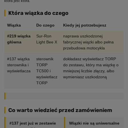
która jest która.
Która wiązka do czego
Wiązka
Do czego
Kiedy jej potrzebujesz
#219 wiązka
Sur-Ron
naprawa uszkodzonej
główna
Light Bee X
fabrycznej wiązki albo pełna
przebudowa motocykla
#137 wiązka
sterownik
dokładasz wyświetlacz TORP
sterownika i
TORP
do zestawu, który ma wiązkę o
wyświetlacza
TC500 i
mniejszej liczbie złączy, albo
wyświetlacz
wymieniasz uszkodzoną
TORP
Co warto wiedzieć przed zamówieniem
#137 jest już w zestawie
Wiązki nie są uniwersalne