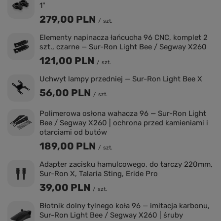
1"
279,00 PLN
/
szt.
Elementy napinacza łańcucha 96 CNC, komplet 2
szt., czarne — Sur-Ron Light Bee / Segway X260
121,00 PLN
/
szt.
Uchwyt lampy przedniej — Sur-Ron Light Bee X
56,00 PLN
/
szt.
Polimerowa osłona wahacza 96 — Sur-Ron Light
Bee / Segway X260 | ochrona przed kamieniami i
otarciami od butów
189,00 PLN
/
szt.
Adapter zacisku hamulcowego, do tarczy 220mm,
Sur-Ron X, Talaria Sting, Eride Pro
39,00 PLN
/
szt.
Błotnik dolny tylnego koła 96 — imitacja karbonu,
Sur-Ron Light Bee / Segway X260 | śruby