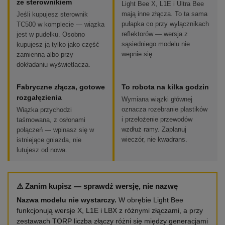
ze sterownikiem
Light Bee X, L1E i Ultra Bee
mają inne złącza. To ta sama
Jeśli kupujesz sterownik
pułapka co przy wyłącznikach
TC500 w komplecie — wiązka
reflektorów — wersja z
jest w pudełku. Osobno
sąsiedniego modelu nie
kupujesz ją tylko jako część
wepnie się.
zamienną albo przy
dokładaniu wyświetlacza.
Fabryczne złącza, gotowe
To robota na kilka godzin
rozgałęzienia
Wymiana wiązki głównej
oznacza rozebranie plastików
Wiązka przychodzi
i przełożenie przewodów
taśmowana, z osłonami
wzdłuż ramy. Zaplanuj
połączeń — wpinasz się w
wieczór, nie kwadrans.
istniejące gniazda, nie
lutujesz od nowa.
⚠ Zanim kupisz — sprawdź wersję, nie nazwę
Nazwa modelu nie wystarczy.
W obrębie Light Bee
funkcjonują wersje X, L1E i LBX z różnymi złączami, a przy
zestawach TORP liczba złączy różni się między generacjami