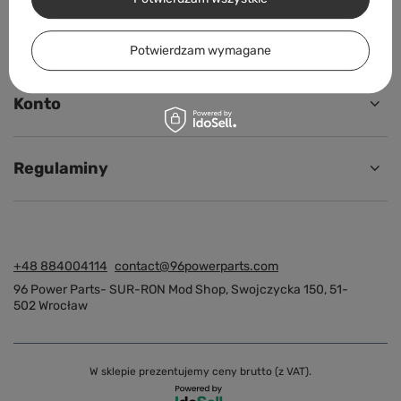
Chcę wymienić produkt
Kontakt
Potwierdzam wymagane
Konto
Regulaminy
+48 884004114
contact@96powerparts.com
96 Power Parts- SUR-RON Mod Shop
,
Swojczycka 150
,
51-
502
Wrocław
W sklepie prezentujemy ceny brutto (z VAT).