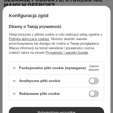
MAMY W OFERCIE?
Konfiguracja zgód
Jeśli nie znalazłeś w naszej ofercie produktu, a chciałbyś kupić go w
naszym sklepie, możesz skorzystać ze specjalnego formularza i
Dbamy o Twoją prywatność
przesłać nam opis szukanego przedmiotu. Aby móc to zrobić musisz
być
zalogowany
.
Sklep korzysta z plików cookie w celu realizacji usług zgodnie z
Polityką dotyczącą cookies
. Możesz określić warunki
przechowywania lub dostępu do cookie w Twojej przeglądarce.
Więcej informacji na temat warunków i prywatności można
znaleźć także na stronie
Prywatność i warunki Google
.
Zawsze
Funkcjonalne pliki cookie (wymagane)
Zamówienia
aktywne
Analityczne pliki cookie
Status zamówienia
Śledzenie przesyłki
Reklamowe pliki cookie
Chcę zareklamować produkt
Chcę odstąpić od umowy
Potwierdzam wszystkie