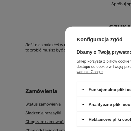
Spróbuj s
SZUKA
Konfiguracja zgód
Jeśli nie znalazłeś w naszej ofercie produktu, a chciał
to zrobić musisz być
zalogowany
.
Dbamy o Twoją prywatn
Sklep korzysta z plików cookie 
dostępu do cookie w Twojej prz
warunki Google
.
Funkcjonalne pliki 
Zamówienia
Konto
Status zamówienia
Zarejestr
Analityczne pliki coo
Śledzenie przesyłki
Koszyk
Reklamowe pliki coo
Chcę zareklamować produkt
Listy z
Chcę odstąpić od umowy
Lista za