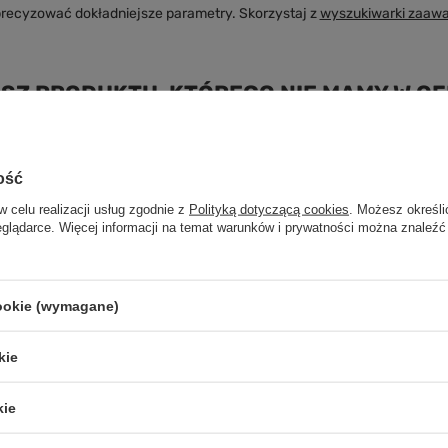
precyzować dokładniejsze parametry. Skorzystaj z
wyszukiwarki zaaw
SZ PRODUKTU, KTÓREGO NIE MAMY W OF
byś kupić go w naszym sklepie, możesz skorzystać ze specjalnego formu
ość
w celu realizacji usług zgodnie z
Polityką dotyczącą cookies
. Możesz określi
eglądarce. Więcej informacji na temat warunków i prywatności można znaleźć
cookie (wymagane)
Regulaminy
uj się
Informacje o sklepie
kie
Wysyłka
kie
akupowe
Sposoby płatności i prowizje
kupionych produktów
Regulamin