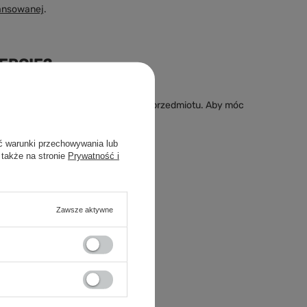
ansowanej
.
ERCIE?
larza i przesłać nam opis szukanego przedmiotu. Aby móc
ć warunki przechowywania lub
 także na stronie
Prywatność i
Zawsze aktywne