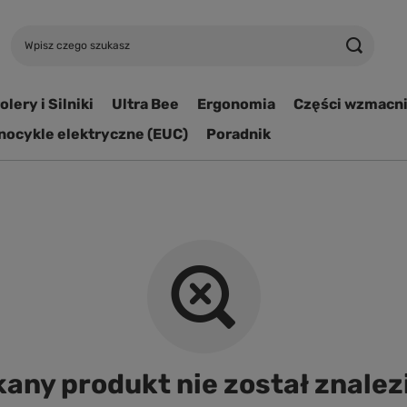
lery i Silniki
Ultra Bee
Ergonomia
Części wzmacn
ocykle elektryczne (EUC)
Poradnik
any produkt nie został znalez