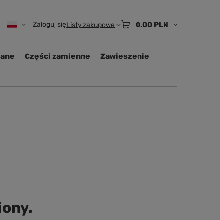
Zaloguj się
0,00 PLN
Listy zakupowe
iane
Części zamienne
Zawieszenie
iony.