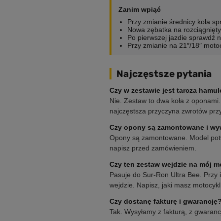
Zanim wpiąć
Przy zmianie średnicy koła sp
Nowa zębatka na rozciągniętym
Po pierwszej jazdie sprawdź 
Przy zmianie na 21″/18″ moto
Najczęstsze pytania
Czy w zestawie jest tarcza hamu
Nie. Zestaw to dwa koła z oponami.
najczęstsza przyczyna zwrotów przy
Czy opony są zamontowane i w
Opony są zamontowane. Model potwi
napisz przed zamówieniem.
Czy ten zestaw wejdzie na mój m
Pasuje do Sur-Ron Ultra Bee. Przy i
wejdzie. Napisz, jaki masz motocykl
Czy dostanę fakturę i gwarancję
Tak. Wysyłamy z fakturą, z gwaranc