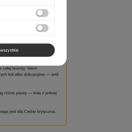
Gotowe do wpięcia
Nie kupujesz obręczy do
szprychowania ani samej piasty.
wszystkie
całej branży: klient
ych kół albo dokupujesz — jeśli
ą różne piasty — koła z jednej
waga jest dla Ciebie krytyczna,