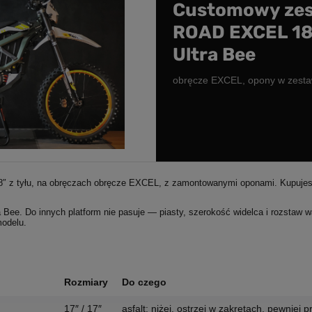
Customowy zes
ROAD EXCEL 18
Ultra Bee
obręcze EXCEL, opony w zestaw
18″ z tyłu, na obręczach obręcze EXCEL, z zamontowanymi oponami. Kupujes
a Bee. Do innych platform nie pasuje — piasty, szerokość widelca i rozstaw 
odelu.
Rozmiary
Do czego
17″ / 17″
asfalt: niżej, ostrzej w zakrętach, pewniej 