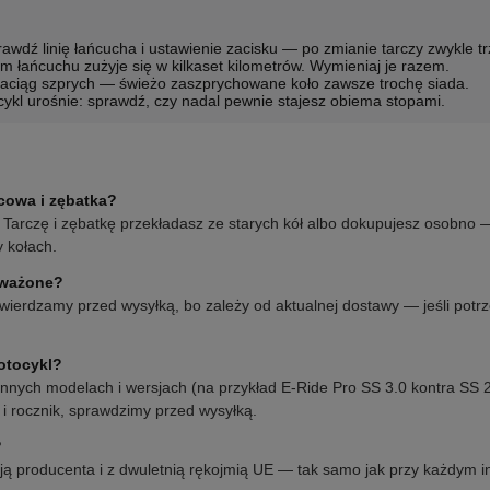
rawdź linię łańcucha i ustawienie zacisku — po zmianie tarczy zwykle t
 łańcuchu zużyje się w kilkaset kilometrów. Wymieniaj je razem.
naciąg szprych — świeżo zaszprychowane koło zawsze trochę siada.
cykl urośnie: sprawdź, czy nadal pewnie stajesz obiema stopami.
lcowa i zębatka?
 Tarczę i zębatkę przekładasz ze starych kół albo dokupujesz osobno —
 kołach.
yważone?
erdzamy przed wysyłką, bo zależy od aktualnej dostawy — jeśli potrz
otocykl?
nnych modelach i wersjach (na przykład E-Ride Pro SS 3.0 kontra SS 2.0
 i rocznik, sprawdzimy przed wysyłką.
?
ją producenta i z dwuletnią rękojmią UE — tak samo jak przy każdym 