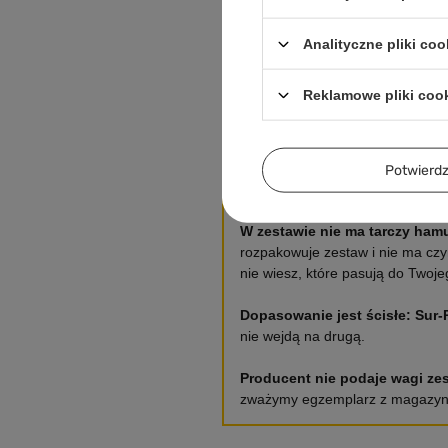
Co dokładnie kupujesz
Analityczne pliki coo
Dwa gotowe koła
Przód 21″ i tył 18″,
Reklamowe pliki coo
zaszprychowane, z
zamontowanymi oponami.
Potwier
Czego NIE ma w zestawie
W zestawie nie ma tarczy hamu
rozpakowuje zestaw i nie ma czy
nie wiesz, które pasują do Twoj
Dopasowanie jest ścisłe: Sur-
nie wejdą na drugą.
Producent nie podaje wagi zes
zważymy egzemplarz z magazynu