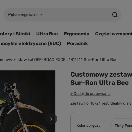
lery i Silniki
Ultra Bee
Ergonomia
Części wzmacn
ocykle elektryczne (EUC)
Poradnik
omowy zestaw kół OFF-ROAD EXCEL 18"/21". Sur-Ron Ultra Bee
Customowy zestaw 
Sur-Ron Ultra Bee
+ Dodaj do porównania
Zestaw kół 18/21' jest idealny dl
Kolor obręczy
Złoty Exc