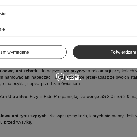
kie
obręcze EXCEL
Opony w komplecie
Obręcze wraz z piastami
Zamontowane. Model opony
kie
dobranymi pod Sur-Ron Ultra
potwierdzamy przed wysyłką, bo
Bee.
zależy od aktualnej dostawy.
dzam wymagane
Potwierdzam 
lcowej ani zębatki.
To najczęstsza przyczyna reklamacji przy kołach w 
m hamować ani napędzać. Tarczę i zębatkę przekładasz ze swoich star
ego motocykla, napisz przed zamówieniem.
Ron Ultra Bee.
Przy E-Ride Pro pamiętaj, że wersje SS 2.0 i SS 3.0 maj
tawu ani typu szprych.
Nie wpisujemy liczb, których nie mamy. Jeśli 
 przed wysyłką.