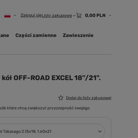
Zaloguj się
0,00 PLN
Listy zakupowe
iane
Części zamienne
Zawieszenie
kół OFF-ROAD EXCEL 18"/21".
Dodaj do listy zakupowej
a osób które chcą zwiększyć przyczepność swojego
el Takasago 2.15x18, 1.60x21