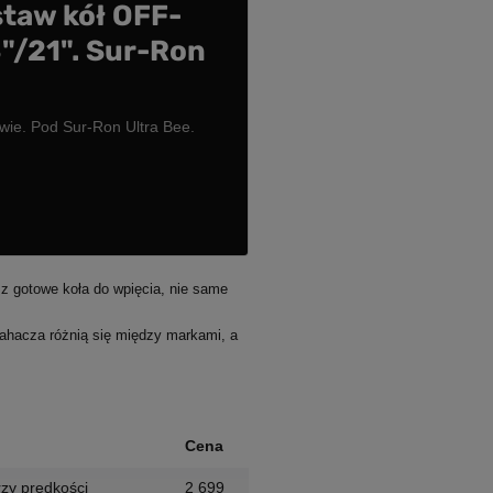
taw kół OFF-
"/21". Sur-Ron
ie. Pod Sur-Ron Ultra Bee.
z gotowe koła do wpięcia, nie same
wahacza różnią się między markami, a
Cena
przy prędkości
2 699