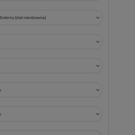
Srebrny (stal nierdzewna)
y
y