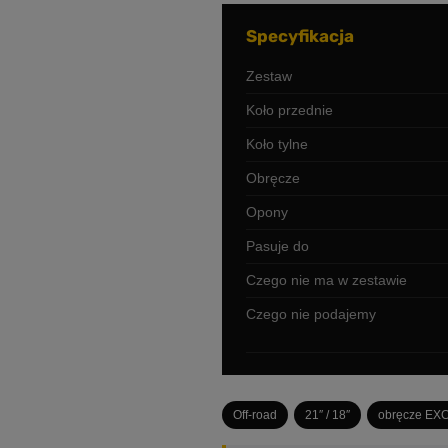
Specyfikacja
Zestaw
Koło przednie
Koło tylne
Obręcze
Opony
Pasuje do
Czego nie ma w zestawie
Czego nie podajemy
Off-road
21″ / 18″
obręcze EX