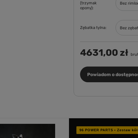
(trzymak
Bez rimlo
opony)
Zębatka tylna
Bez zębat
4631,00 zł
bru
Powiadom o dostępno
96 POWER PARTS • Zestaw kół 