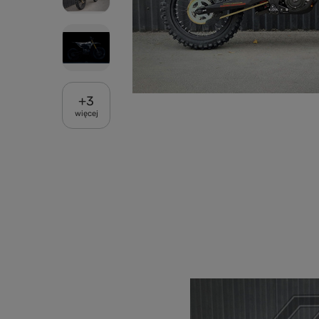
+
3
więcej