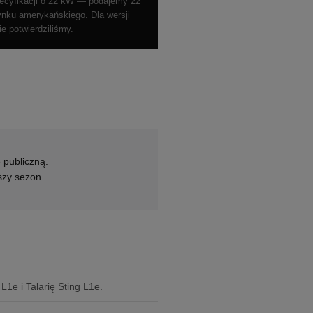
ecyfikacji o 22 kW — podajemy 22
rynku amerykańskiego. Dla wersji
e potwierdziliśmy.
 publiczną.
szy sezon.
1e i Talarię Sting L1e.