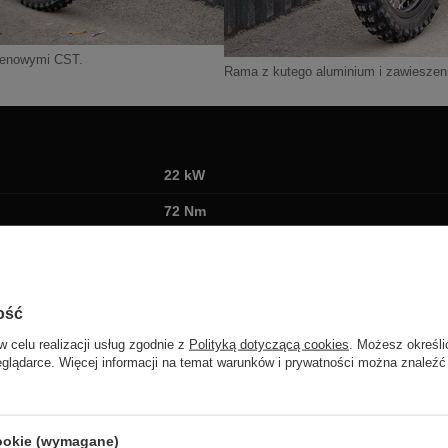
renowymi CST.
Rama z kutego aluminium i zawieszeni
22 kW
72 Nm
Hairpin 98 V, chłodzony powietrzem
97,2 V · 35 Ah · 3,402 kWh, ogniwa Sams
ość
20–80% w 2 h · 20–100% w 3 h
w celu realizacji usług zgodnie z
Polityką dotyczącą cookies
. Możesz określi
Powietrzne, regulowane, terenowe
eglądarce. Więcej informacji na temat warunków i prywatności można znaleźć
200 mm / 200 mm koła (85 mm amortyzator
Tarcza przednia 260 mm, tylna 220 mm
cookie (wymagane)