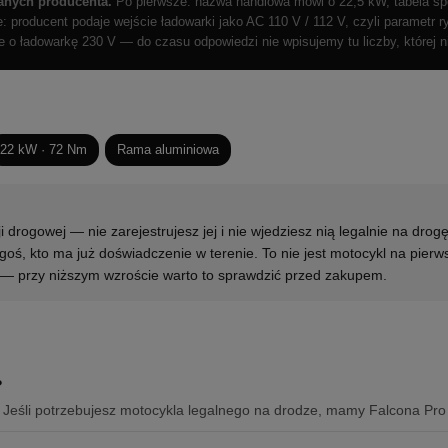
anych producenta.
Po pierwsze: nazwa handlowa mówi o 22,5 kW, tabela sp
ie: producent podaje wejście ładowarki jako AC 110 V / 112 V, czyli parametr 
 o ładowarkę 230 V — do czasu odpowiedzi nie wpisujemy tu liczby, której ni
22 kW · 72 Nm
Rama aluminiowa
drogowej — nie zarejestrujesz jej i nie wjedziesz nią legalnie na drogę
ogoś, kto ma już doświadczenie w terenie. To nie jest motocykl na pierw
 przy niższym wzroście warto to sprawdzić przed zakupem.
?
 Jeśli potrzebujesz motocykla legalnego na drodze, mamy Falcona Pro L