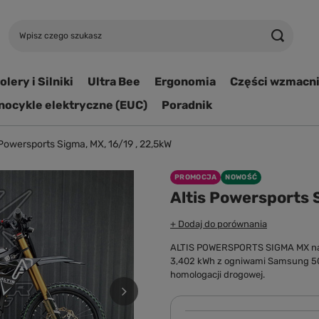
lery i Silniki
Ultra Bee
Ergonomia
Części wzmacn
ocykle elektryczne (EUC)
Poradnik
 Powersports Sigma, MX, 16/19 , 22,5kW
PROMOCJA
NOWOŚĆ
Altis Powersports 
+ Dodaj do porównania
ALTIS POWERSPORTS SIGMA MX na koł
3,402 kWh z ogniwami Samsung 50S
homologacji drogowej.