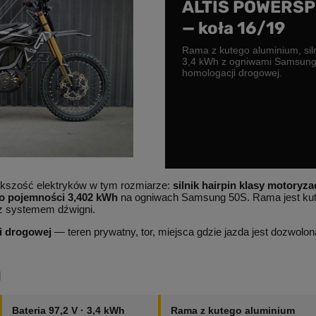
ALTIS POWERSP
— koła 16/19
Rama z kutego aluminium, siln
3,4 kWh z ogniwami Samsung
homologacji drogowej.
iększość elektryków w tym rozmiarze:
silnik hairpin klasy motoryz
 o pojemności 3,402 kWh
na ogniwach Samsung 50S. Rama jest kuta
z systemem dźwigni.
i drogowej
— teren prywatny, tor, miejsca gdzie jazda jest dozwolon
l
Bateria 97,2 V · 3,4 kWh
Rama z kutego aluminium