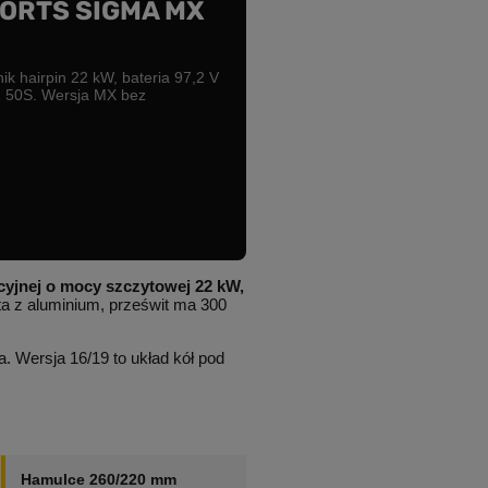
ORTS SIGMA MX
ik hairpin 22 kW, bateria 97,2 V
 50S. Wersja MX bez
acyjnej o mocy szczytowej 22 kW,
 z aluminium, prześwit ma 300
a. Wersja 16/19 to układ kół pod
Hamulce 260/220 mm