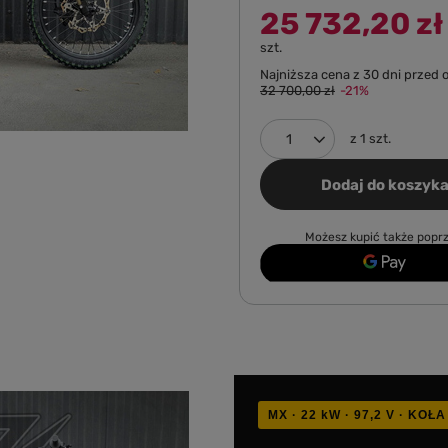
25 732,20 zł
szt.
Najniższa cena z 30 dni przed 
32 700,00 zł
-21%
z
1
szt.
Dodaj do koszyk
Możesz kupić także poprz
MX · 22 kW · 97,2 V · KOŁA