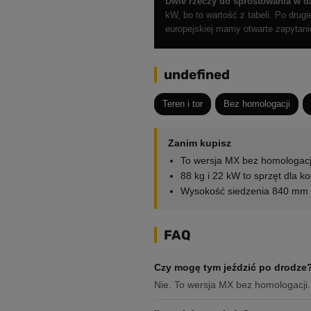
Dwie rzeczy do sprostowania w d
kW, bo to wartość z tabeli. Po drug
europejskiej mamy otwarte zapytanie
undefined
Teren i tor
Bez homologacji
Zanim kupisz
To wersja MX bez homologacji 
88 kg i 22 kW to sprzęt dla k
Wysokość siedzenia 840 mm —
FAQ
Czy mogę tym jeździć po drodze
Nie. To wersja MX bez homologacji.