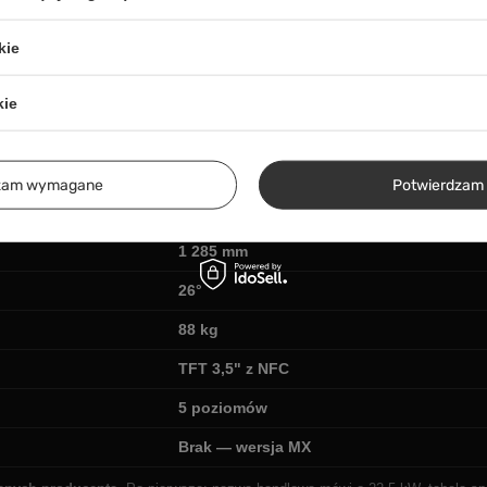
Szprychowane, obręcze aluminiowe, 16/1
kie
CST, terenowe
428H
kie
Kute aluminium
300 mm
dzam wymagane
Potwierdzam 
840 mm
1 285 mm
26°
88 kg
TFT 3,5" z NFC
5 poziomów
Brak — wersja MX