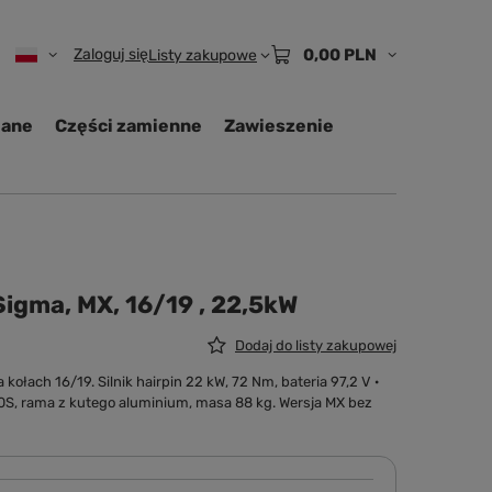
Zaloguj się
0,00 PLN
Listy zakupowe
iane
Części zamienne
Zawieszenie
Sigma, MX, 16/19 , 22,5kW
Dodaj do listy zakupowej
ach 16/19. Silnik hairpin 22 kW, 72 Nm, bateria 97,2 V ·
, rama z kutego aluminium, masa 88 kg. Wersja MX bez