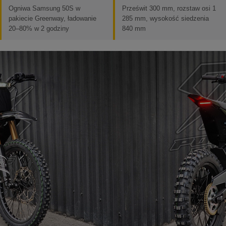
Ogniwa Samsung 50S w
Prześwit 300 mm, rozstaw osi 1
pakiecie Greenway, ładowanie
285 mm, wysokość siedzenia
20–80% w 2 godziny
840 mm