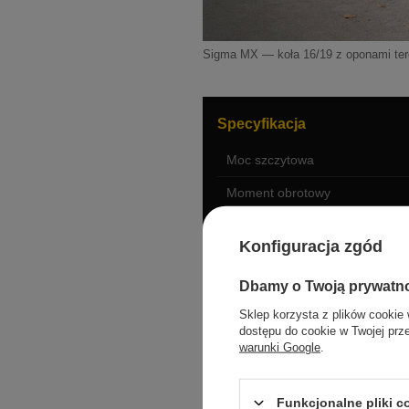
Sigma MX — koła 16/19 z oponami te
Specyfikacja
Moc szczytowa
Moment obrotowy
Silnik
Konfiguracja zgód
Bateria
Dbamy o Twoją prywatn
Ładowanie
Sklep korzysta z plików cookie 
Zawieszenie
dostępu do cookie w Twojej prz
warunki Google
.
Skok przód / tył
Hamulce
Funkcjonalne pliki 