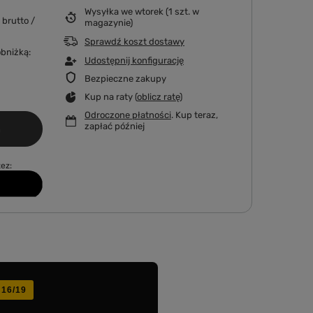
Wysyłka
we wtorek
(1 szt. w
brutto
/
magazynie)
Sprawdź koszt dostawy
obniżką:
Udostępnij konfigurację
Bezpieczne zakupy
Kup na raty (
oblicz ratę
)
Odroczone płatności
. Kup teraz,
zapłać później
a
ez:
 16/19