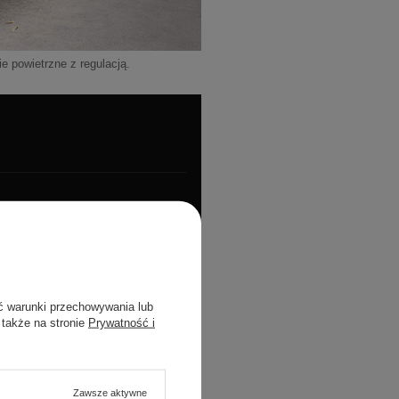
e powietrzne z regulacją.
ung 50S
ć warunki przechowywania lub
 także na stronie
Prywatność i
a z dźwignią)
Zawsze aktywne