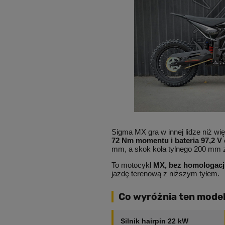
Sigma MX gra w innej lidze niż w
72 Nm momentu i bateria 97,2 V
mm, a skok koła tylnego 200 mm 
To motocykl
MX, bez homologacj
jazdę terenową z niższym tyłem.
Co wyróżnia ten mode
Silnik hairpin 22 kW