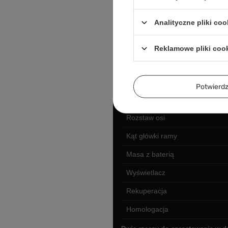
Koła
Analityczne pliki coo
Opony
Łańcuch
Reklamowe pliki coo
Rama
Prześwit
Potwier
Wysokość siedzenia
Rozstaw osi
Kąt główki ramy
Masa z baterią
Wyświetlacz
Rekuperacja
Homologacja