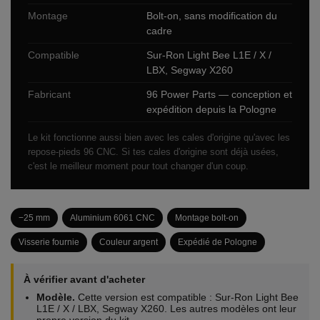
Montage
Bolt-on, sans modification du
cadre
Compatible
Sur-Ron Light Bee L1E / X /
LBX, Segway X260
Fabricant
96 Power Parts — conception et
expédition depuis la Pologne
Le kit fonctionne aussi bien avec les cales d'origine qu'avec les
repose-pieds 96 CNC. Si tes cales d'origine sont déjà usées,
c'est le meilleur moment pour tout changer d'un coup.
−25 mm
Aluminium 6061 CNC
Montage bolt-on
Visserie fournie
Couleur argent
Expédié de Pologne
À vérifier avant d'acheter
Modèle.
Cette version est compatible : Sur-Ron Light Bee
L1E / X / LBX, Segway X260. Les autres modèles ont leur