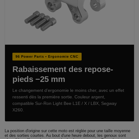
96 Power Parts • Ergonomie CNC
Rabaissement des repose-
pieds −25 mm
Le changement d’ergonomie le moins cher, avec un effet
ressenti dès la première sortie. Couleur argent,
compatible Sur-Ron Light Bee L1E / X / LBX, Segway
X260.
La position d'origine sur cette moto est réglée pour une taille moyenne
et des sorties courtes. Au bout d'une heure debout, les genoux sont