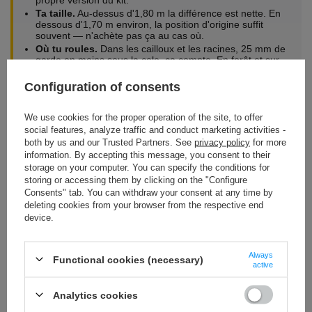
propre version du kit.
Ta taille.
Au-dessus d'1,80 m la différence est nette. En
dessous d'1,70 m environ, la position d'origine suffit
souvent — n'achète pas ça au cas où.
Où tu roules.
Dans les cailloux et les racines, 25 mm de
garde en moins sous la cale, ça compte. En forêt et sur
les trails, aucune importance.
L'état de tes cales d'origine.
Le kit n'en contient pas. Si
Configuration of consents
elles sont usées, prends les repose-pieds 96 CNC en
même temps.
We use cookies for the proper operation of the site, to offer
social features, analyze traffic and conduct marketing activities -
both by us and our Trusted Partners. See
privacy policy
for more
Questions fréquentes
information. By accepting this message, you consent to their
storage on your computer. You can specify the conditions for
Est-ce que ça réduit la garde au sol de la moto ?
storing or accessing them by clicking on the "Configure
Le cadre, la suspension et la batterie restent à hauteur d'origine.
Consents" tab. You can withdraw your consent at any time by
Seules les cales descendent — de 25 mm. En terrain très
deleting cookies from your browser from the respective end
technique elles accrochent plus facilement ; sinon aucune
device.
incidence.
Les repose-pieds sont-ils fournis ?
Always
Functional cookies (necessary)
active
Non. Le kit contient les adaptateurs gauche et droit plus la
visserie. Tu montes tes cales d'origine ou nos repose-pieds 96
Analytics cookies
CNC en aluminium.