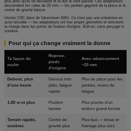
plus pliés qu'ils ne devraient et le dos le sent passer. Ces adaptateurs
descendent les cales de 25 mm — les jambes gagnent de la place et le
centre de gravité baisse.
Usinés CNC dans de l'aluminium 6061. Ce n'est pas une entretoise en
acier bricolée — les adaptateurs ont leur propre géométrie et renvoient
la charge dans les points de fixation d'origine. Bolt-on, sans perçage ni
soudure.
Pour qui ça change vraiment la donne
Repose-
Ta façon de
Avec rabaissement
pieds
rouler
−25 mm
d'origine
Debout, plus
Genoux très
Plus de place pour les
d’une heure
pliés, fatigue
jambes, moins de
rapide
fatigue
1,80 m et plus
Position
Plus proche d’un
tassée
enduro grand format
Terrain rapide,
Centre de
Plus bas — tenue et
ornières
gravité plus
freinage plus sûrs