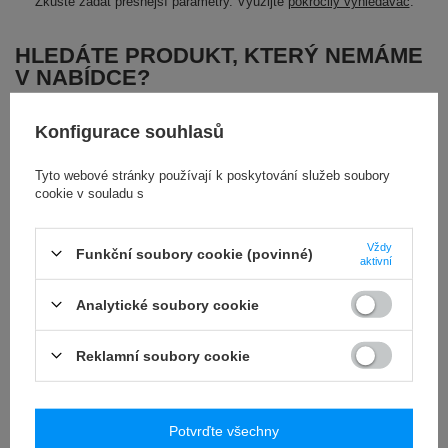
Zkuste zadat přesnější parametry. Využijte
pokročilý vyhledávač
.
HLEDÁTE PRODUKT, KTERÝ NEMÁME
V NABÍDCE?
Konfigurace souhlasů
Pokud jste nenašli produkt, který hledáte, a chtěli byste si ho zakoupit
v našem obchodě, můžete použít speciální formulář a poslat nám popis
hledaného zboží. Abyste to mohli udělat, musíte být
přihlášen
.
Tyto webové stránky používají k poskytování služeb soubory
cookie v souladu s
Vždy
Funkční soubory cookie (povinné)
aktivní
Analytické soubory cookie
Objednávky
Reklamní soubory cookie
Stav objednávky
Sledování zásilky
Potvrďte všechny
Chci reklamovat produkt