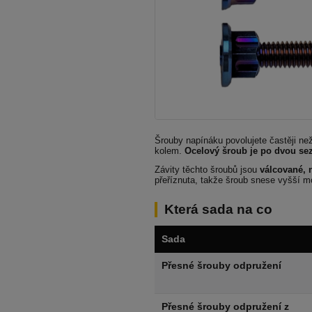
Šrouby napínáku povolujete častěji než
kolem.
Ocelový šroub je po dvou s
Závity těchto šroubů jsou
válcované, 
přeříznuta, takže šroub snese vyšší mo
Která sada na co
Sada
Přesné šrouby odpružení
Přesné šrouby odpružení z