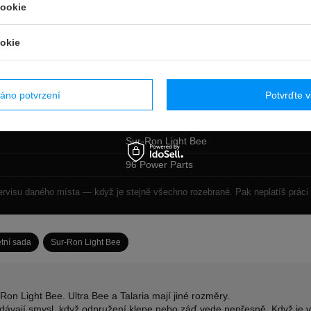
cookie
Sada titanových šroubů napínáku řetězu
okie
Titan, eloxovaný
Válcované
Napínák řetězu
áno potvrzení
Potvrďte 
Eloxování burnt-blue
Sur-Ron Light Bee
96 Power Parts
servisu daného místa — když je stejně všechno rozebrané. Pak neplatíš práci 
tní sada
Sur-Ron Light Bee
Ron Light Bee. Ultra Bee a Talaria mají jiné rozměry.
ávají smysl, když odpružení klepe nebo záď vede nepřesně. Když je v