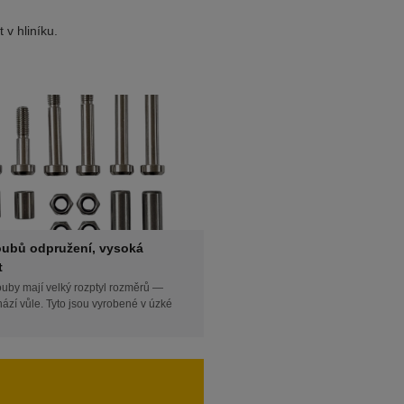
v hliníku.
oubů odpružení, vysoká
t
ouby mají velký rozptyl rozměrů —
ází vůle. Tyto jsou vyrobené v úzké