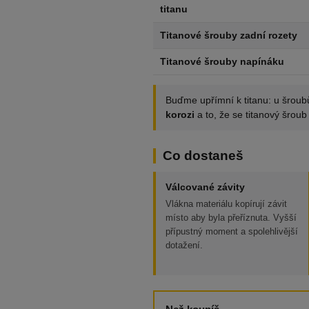
titanu
Titanové šrouby zadní rozety
Titanové šrouby napínáku
Buďme upřímní k titanu: u šroubů
korozi
a to, že se titanový šroub
Co dostaneš
Válcované závity
Vlákna materiálu kopírují závit
místo aby byla přeříznuta. Vyšší
přípustný moment a spolehlivější
dotažení.