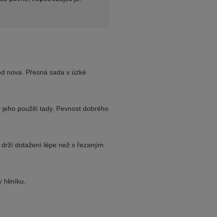
 od nova. Přesná sada v úzké
 jeho použití tady. Pevnost dobrého
a drží dotažení lépe než s řezaným
 hliníku.