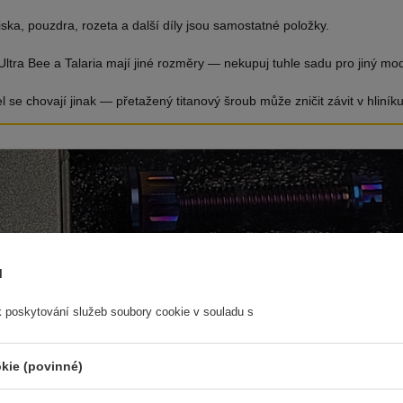
iska, pouzdra, rozeta a další díly jsou samostatné položky.
ltra Bee a Talaria mají jiné rozměry — nekupuj tuhle sadu pro jiný mod
l se chovají jinak — přetažený titanový šroub může zničit závit v hliníku
ů
k poskytování služeb soubory cookie v souladu s
kie (povinné)