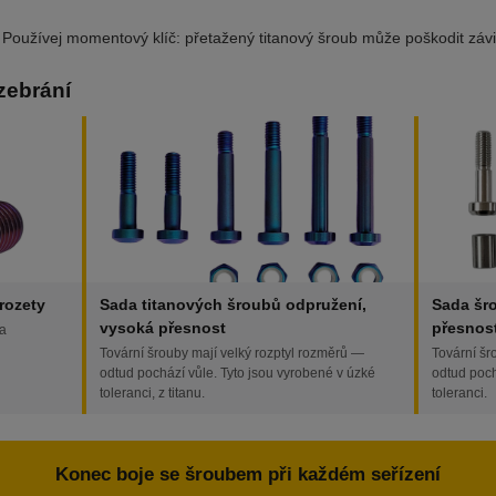
Používej momentový klíč: přetažený titanový šroub může poškodit závit 
zebrání
rozety
Sada titanových šroubů odpružení,
Sada šr
vysoká přesnost
přesnos
 a
Tovární šrouby mají velký rozptyl rozměrů —
Tovární šr
odtud pochází vůle. Tyto jsou vyrobené v úzké
odtud poch
toleranci, z titanu.
toleranci.
Konec boje se šroubem při každém seřízení