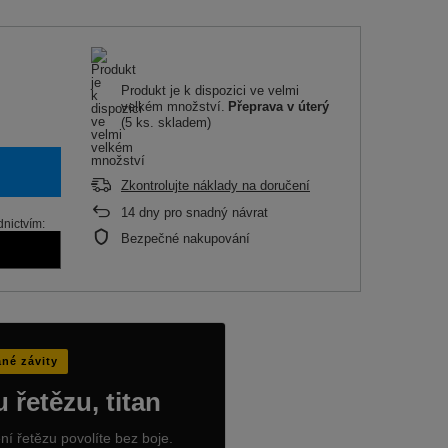
Produkt je k dispozici ve velmi
velkém množství
Přeprava
v úterý
(5 ks. skladem)
Zkontrolujte náklady na doručení
14
dny pro snadný návrat
dnictvím:
Bezpečné nakupování
ané závity
řetězu, titan
ní řetězu povolíte bez boje.