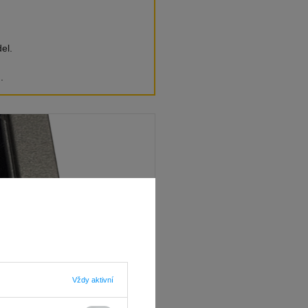
el.
.
Vždy aktivní