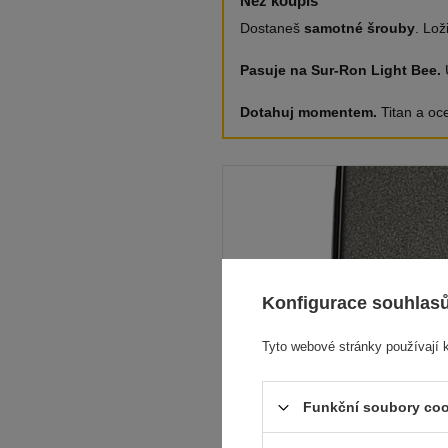
Než koupíš
Dostaneš
samotné šrouby
. Lož
Pasuje na Sur-Ron Light Bee.
U
Dotahuj momentem.
Titan a oce
Konfigurace souhlas
Tyto webové stránky používají 
Funkční soubory coo
Technické údaje