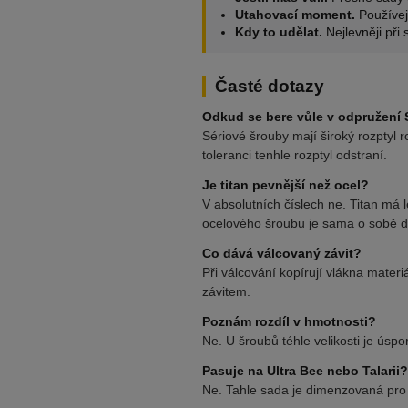
Utahovací moment.
Používej
Kdy to udělat.
Nejlevněji při
Časté dotazy
Odkud se bere vůle v odpružení
Sériové šrouby mají široký rozptyl 
toleranci tenhle rozptyl odstraní.
Je titan pevnější než ocel?
V absolutních číslech ne. Titan má
ocelového šroubu je sama o sobě d
Co dává válcovaný závit?
Při válcování kopírují vlákna mater
závitem.
Poznám rozdíl v hmotnosti?
Ne. U šroubů téhle velikosti je úspo
Pasuje na Ultra Bee nebo Talarii?
Ne. Tahle sada je dimenzovaná pro