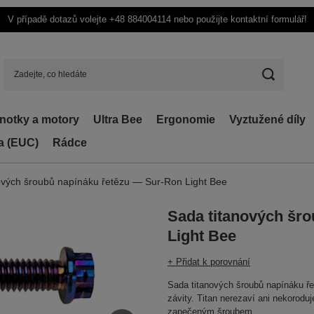
V případě dotazů volejte +48 884004114 nebo použijte kontaktní formulář!
dnotky a motory
Ultra Bee
Ergonomie
Vyztužené díly
ka (EUC)
Rádce
ových šroubů napínáku řetězu — Sur-Ron Light Bee
Sada titanových šr
Light Bee
+ Přidat k porovnání
Sada titanových šroubů napínáku ře
závity. Titan nerezaví ani nekorodu
zapečeným šroubem.