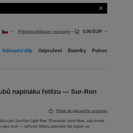
0,00 EUR
Přihlášení
Nákupní seznamy
Náhradní díly
Odpružení
Blatníky
Pohon
oubů napínáku řetězu — Sur-Ron
Přidat do nákupního seznamu
tězu pro Sur-Ron Light Bee. Eloxování burnt-blue, válcované
je jako ocel — seřízení řetězu přestane být bojem se