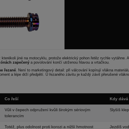
 kterékoli jiné na motocyklu, protože elektrický pohon řetěz rychle vytáhne. 
ezónách zapečený
a povolování končí utrženou hlavou a vrtačkou.
ne řezané
. Není to marketingový detail: při válcování kopírují vlákna materiál
ment a lépe drží předpětí. U řezaného závitu je každý závit přerušené vlákn
Co řeší
Kdy dává
Vůli v čepech odpružení kvůli širokým sériovým
Slyšíš kl
tolerancím
Totéž, plus odolnost proti korozi a nižší hmotnost
Jezdíš vod