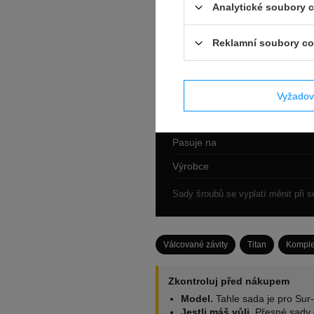
Analytické soubory 
Sada
Reklamní soubory co
Materiál
Závity
Použití
Vyžadov
Povrch
Pasuje na
Výrobce
Sady šroubů se vyplatí měnit při 
Válcované závity
Titan
Komple
Zkontroluj před nákupem
Model.
Tahle sada je pro Sur-
Jestli máš vůli.
Přesné sady d