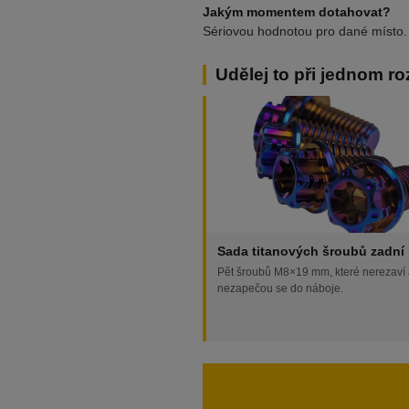
Jakým momentem dotahovat?
Sériovou hodnotou pro dané místo. 
Udělej to při jednom ro
Sada titanových šroubů zadní 
Pět šroubů M8×19 mm, které nerezaví
nezapečou se do náboje.