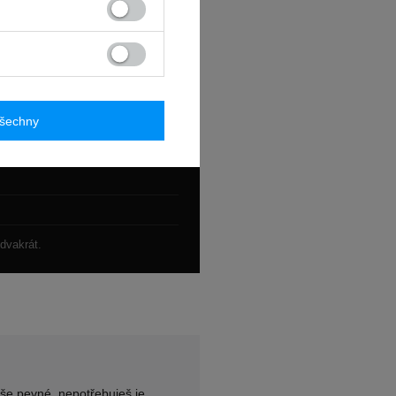
všechny
dvakrát.
še pevné, nepotřebuješ je.