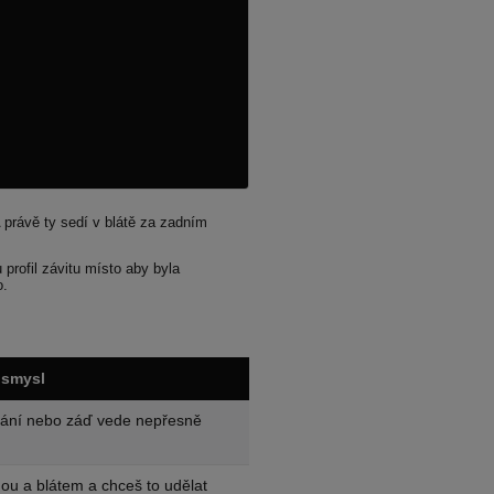
A právě ty sedí v blátě za zadním
u profil závitu místo aby byla
o.
 smysl
epání nebo záď vede nepřesně
ou a blátem a chceš to udělat