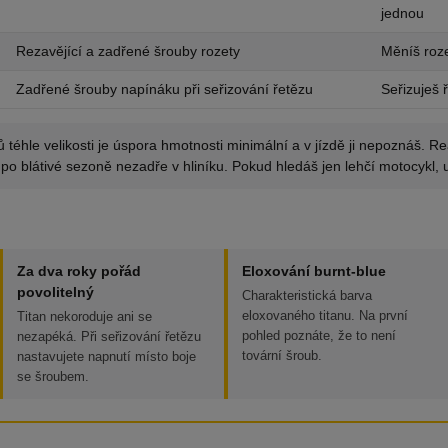
jednou
Rezavějící a zadřené šrouby rozety
Měníš roz
Zadřené šrouby napínáku při seřizování řetězu
Seřizuješ 
 téhle velikosti je úspora hmotnosti minimální a v jízdě ji nepoznáš. 
 po blátivé sezoně nezadře v hliníku. Pokud hledáš jen lehčí motocykl, u
Za dva roky pořád
Eloxování burnt-blue
povolitelný
Charakteristická barva
eloxovaného titanu. Na první
Titan nekoroduje ani se
pohled poznáte, že to není
nezapéká. Při seřizování řetězu
tovární šroub.
nastavujete napnutí místo boje
se šroubem.