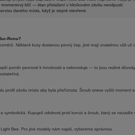
 momentový klíč — titan přetažení v hliníkovém závitu neodpustí.
 servisu daného místa, když je stejně otevřené.
 Sur-Ronu?
rozměrů. Některé kusy dostanou pevný čep, jiné mají znatelnou vůli už
 lepší poměr pevnosti k hmotnosti a nekoroduje — to jsou reálné důvody
ostatečná.
iálu profil závitu místo aby byla přeříznuta. Šroub snese vyšší moment 
ra symbolická. Kupuješ odolnost proti korozi a šroub, který se nezadře v
 Light Bee. Pro jiné modely nám napiš, vybereme správnou.