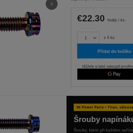
€22.30
hrubý
/
ks.
z
5
ks.
Přidat do košíku
Můžete si také zakoupit prostře
96 Power Parts • Titan, válcov
Šrouby napínáku 
Šrouby, které při každém seříze