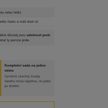
etu nebo řetěz
řetěz často a máš dost rzi
Reálné důvody jsou
odolnost proti
trať ty peníze jinde.
Kompletní sada na jedno
místo
Vyměníš všechny šrouby
daného místa najednou, ne jeden
po druhém.