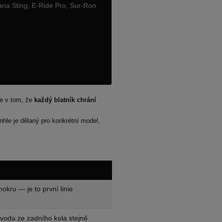
aria Sting, E-Ride Pro, Sur-Ron
je v tom, že
každý blatník chrání
enhle je dělaný pro konkrétní model,
okru — je to první linie
 voda ze zadního kola stejně