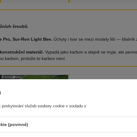
ážních šroubů
.
de Pro, Sur-Ron Light Bee.
Úchyty i tvar se mezi modely liší — blatník
konstrukční materiál.
Vypadá jako karbon a stejně se myje, ale pevno
o karbon, protože to karbon není.
ů
k poskytování služeb soubory cookie v souladu s
kie (povinné)