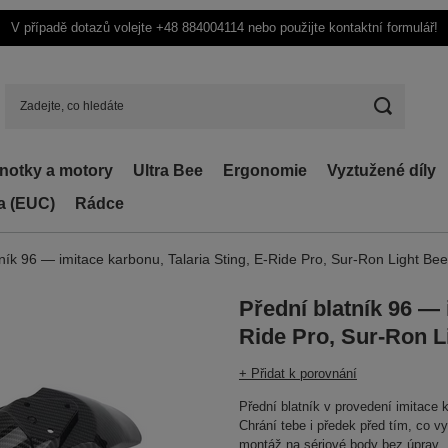
V případě dotazů volejte +48 884004114 nebo použijte kontaktní formulář!
dnotky a motory
Ultra Bee
Ergonomie
Vyztužené díly
ka (EUC)
Rádce
ník 96 — imitace karbonu, Talaria Sting, E-Ride Pro, Sur-Ron Light Bee
Přední blatník 96 — 
Ride Pro, Sur-Ron L
+ Přidat k porovnání
Přední blatník v provedení imitace 
Chrání tebe i předek před tím, co v
montáž na sériové body bez úprav.