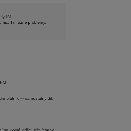
y liší.
umič. Tři různé problémy.
OEM.
dní blatník — samostatný díl.
.
 na kyvné vidlici, ošplíchaný