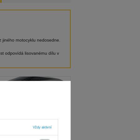
 z jiného motocyklu nedosedne.
st odpovídá lisovanému dílu v
Vždy aktivní