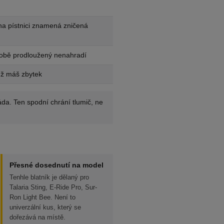
na pístnici znamená zničená
sobě prodloužený nenahradí
už máš zbytek
áda. Ten spodní chrání tlumič, ne
Přesné dosednutí na model
Tenhle blatník je dělaný pro
Talaria Sting, E-Ride Pro, Sur-
Ron Light Bee. Není to
univerzální kus, který se
dořezává na místě.