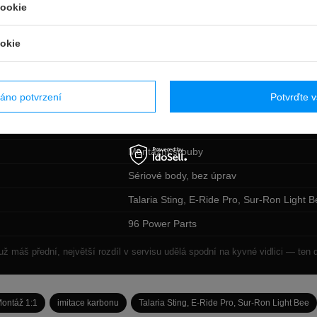
cookie
okie
Přední blatník
áno potvrzení
Potvrďte 
imitace karbonu
OEM
Montážní šrouby
Sériové body, bez úprav
Talaria Sting, E-Ride Pro, Sur-Ron Light 
96 Power Parts
ž máš přední, největší rozdíl v servisu udělá spodní na kyvné vidlici — ten d
ontáž 1:1
imitace karbonu
Talaria Sting, E-Ride Pro, Sur-Ron Light Bee