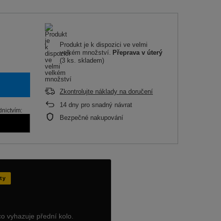
Produkt je k dispozici ve velmi
velkém množství
Přeprava
v úterý
(3 ks. skladem)
Zkontrolujte náklady na doručení
14
dny pro snadný návrat
dnictvím:
Bezpečné nakupování
ty
co vyhazuje přední kolo.