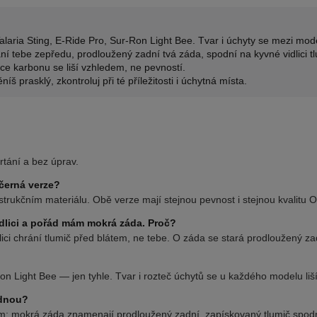
alaria Sting, E-Ride Pro, Sur-Ron Light Bee. Tvar i úchyty se mezi model
í tebe zepředu, prodloužený zadní tvá záda, spodní na kyvné vidlici tl
ce karbonu se liší vzhledem, ne pevností.
š prasklý, zkontroluj při té příležitosti i úchytná místa.
rtání a bez úprav.
 černá verze?
nstrukčním materiálu. Obě verze mají stejnou pevnost i stejnou kvalitu 
idlici a pořád mám mokrá záda. Proč?
lici chrání tlumič před blátem, ne tebe. O záda se stará prodloužený za
Ron Light Bee — jen tyhle. Tvar i rozteč úchytů se u každého modelu liší
ednou?
lém: mokrá záda znamenají prodloužený zadní, zapískovaný tlumič spodní