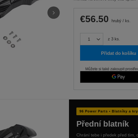
€56.50
hrubý
/
ks.
z
3
ks.
Přidat do košíku
Můžete si také zakoupit prostře
96 Power Parts • Blatníky a kry
Přední blatník
Chrání tebe i předek před tím, 