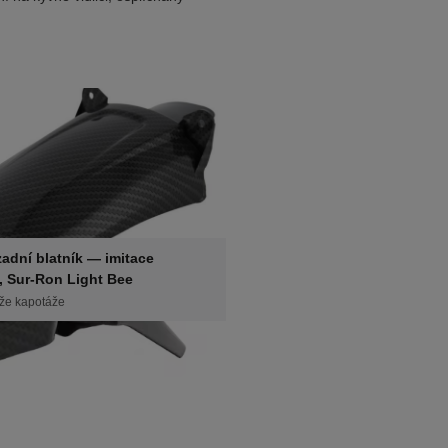
adní blatník — imitace
, Sur-Ron Light Bee
téže kapotáže