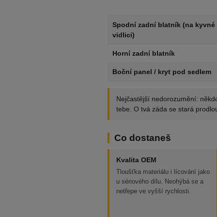
Spodní zadní blatník (na kyvné
vidlici)
Horní zadní blatník
Boční panel / kryt pod sedlem
Nejčastější nedorozumění: někdo 
tebe. O tvá záda se stará prodlo
Co dostaneš
Kvalita OEM
Tloušťka materiálu i lícování jako
u sériového dílu. Neohýbá se a
netřepe ve vyšší rychlosti.