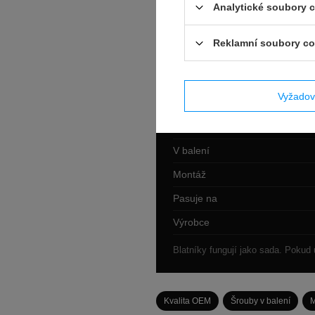
Analytické soubory 
Reklamní soubory co
Technické údaje
Díl
Vyžadov
Provedení
Kvalita
V balení
Montáž
Pasuje na
Výrobce
Blatníky fungují jako sada. Pokud u
Kvalita OEM
Šrouby v balení
M