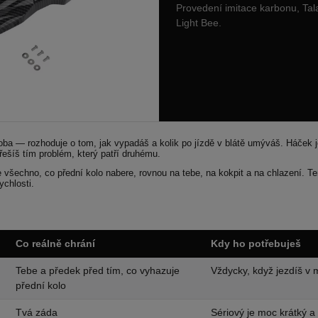
Provedení imitace karbonu, Tal
Light Bee.
doba — rozhoduje o tom, jak vypadáš a kolik po jízdě v blátě umýváš. Háček 
řešíš tím problém, který patří druhému.
jde všechno, co přední kolo nabere, rovnou na tebe, na kokpit a na chlazení. T
ychlosti.
Co reálně chrání
Kdy ho potřebuješ
Tebe a předek před tím, co vyhazuje
Vždycky, když jezdíš v m
přední kolo
Tvá záda
Sériový je moc krátký a