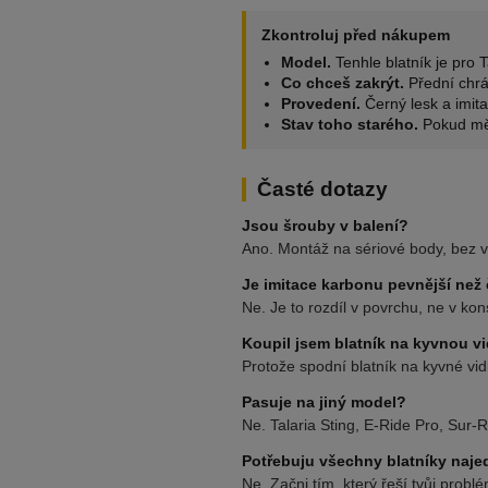
Zkontroluj před nákupem
Model.
Tenhle blatník je pro T
Co chceš zakrýt.
Přední chrán
Provedení.
Černý lesk a imita
Stav toho starého.
Pokud mění
Časté dotazy
Jsou šrouby v balení?
Ano. Montáž na sériové body, bez v
Je imitace karbonu pevnější než
Ne. Je to rozdíl v povrchu, ne v ko
Koupil jsem blatník na kyvnou v
Protože spodní blatník na kyvné vid
Pasuje na jiný model?
Ne. Talaria Sting, E-Ride Pro, Sur-
Potřebuju všechny blatníky naj
Ne. Začni tím, který řeší tvůj prob