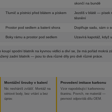
skončí na bundě
Tlumič a pístnici před blátem a pískem
Jezdíš v blátě — písek 
těsnění
Prostor pod sedlem a baterii shora
Doplňuje sadu, sám o 
Boky rámu a prostor pod sedlem
Uzavírá kapotáž, když 
koupí spodní blatník na kyvnou vidlici a diví se, že má pořád mokrá z
užený zadní blatník — jsou to dva různé díly pro dvě různé práce.
Montážní šrouby v balení
Provedení imitace karbonu
Nic nesháníš zvlášť. Montáž na
Vzor napodobující karbonovou
sériové body, bez vrtání a bez
tkaninu. Povrch, ne materiál —
úprav.
pevnost odpovídá dílu OEM.