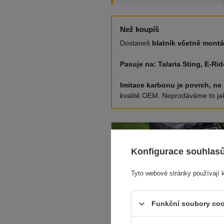
Než koupíš
Dostaneš
blatník včetně mont
Pasuje na: Talaria Sting, E-Ri
Imitace karbonu je povrch, ne 
kvalitě OEM. Neprodáváme to jak
Konfigurace souhlas
Tyto webové stránky používají 
Funkční soubory coo