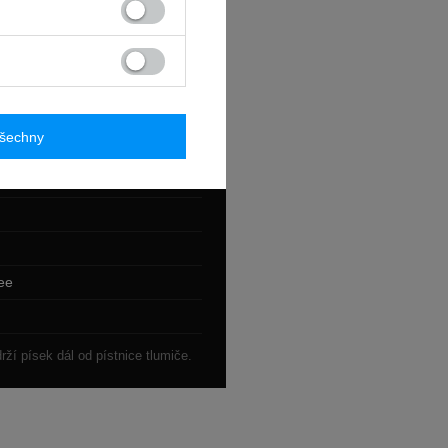
všechny
Bee
rží písek dál od pístnice tlumiče.