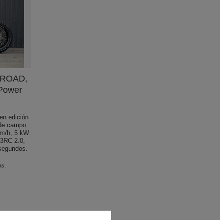
-ROAD,
 Power
n edición
 de campo
km/h, 5 kW
13RC 2.0,
 segundos.
as.