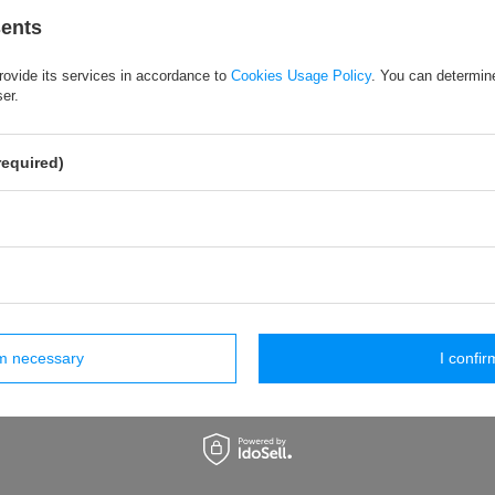
sents
rovide its services in accordance to
Cookies Usage Policy
. You can determine
ser.
required)
olador TORP TC500 2.X –
96 reposapiés de alumin
Talaria MX5 (kit)
negro. Talaria Sting Pr
930,00 EUR
68,60 EUR
/
piezas.
/
piezas.
rm necessary
I confir