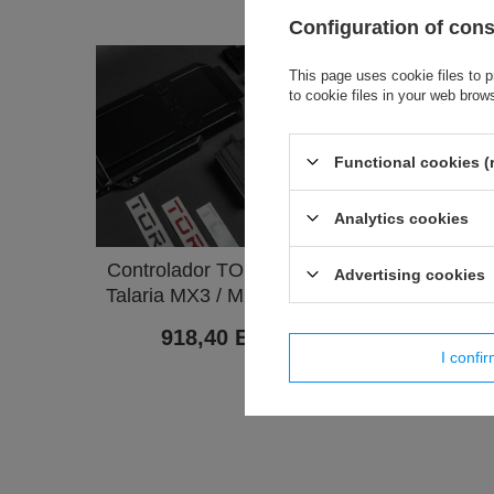
Configuration of con
This page uses cookie files to p
to cookie files in your web brow
Functional cookies (
Analytics cookies
Controlador TORP TC500 2.X –
Contr
Advertising cookies
Talaria MX3 / MX4 / Sting R (kit)
918,40 EUR
/
piezas.
I confi