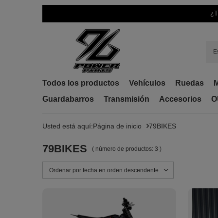
¿T
Todos los productos
Vehículos
Ruedas
M
Guardabarros
Transmisión
Accesorios
O
Usted está aquí:
Página de inicio
79BIKES
79BIKES
( número de productos:
3
)
Cambiar la clasificación
Ordenar por fecha en orden descendente