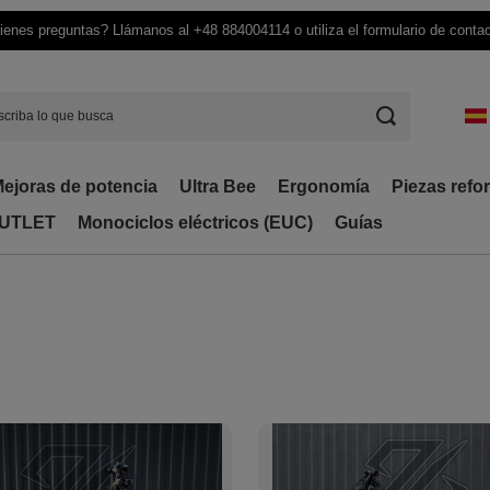
ienes preguntas? Llámanos al +48 884004114 o utiliza el formulario de contac
ejoras de potencia
Ultra Bee
Ergonomía
Piezas refo
UTLET
Monociclos eléctricos (EUC)
Guías