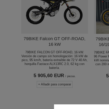
79BIKE Falcon GT OFF-ROAD,
79BIK
16 kW
16/19
79BIKE FALCON GT OFF-ROAD, 16 kW.
79BIKE FA
Versión de campo sin homologación: 16 kW de
96 Power 
pico, 95 km/h, batería extraíble de 72 V 40 Ah,
kW nomina
horquilla Fastace ALX13RC 2.0, 62 kg con
con 200 m
batería.
5 905,60 EUR
5
/
piezas.
+ Añadir para comparar