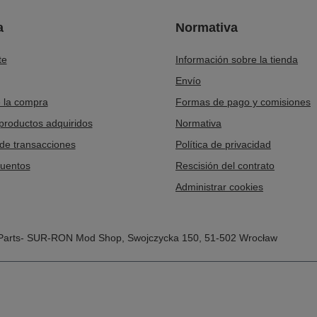
a
Normativa
te
Información sobre la tienda
Envío
e la compra
Formas de pago y comisiones
 productos adquiridos
Normativa
 de transacciones
Política de privacidad
cuentos
Rescisión del contrato
Administrar cookies
Parts- SUR-RON Mod Shop
,
Swojczycka 150
,
51-502
Wrocław