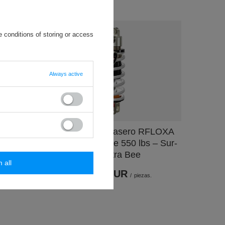
 conditions of storing or access
Always active
io CNC,
Amortiguador trasero RFLOXA
o, MX5
RAF55RV, muelle 550 lbs – Sur-
Ron Ultra Bee
m all
650,80 EUR
/
piezas.