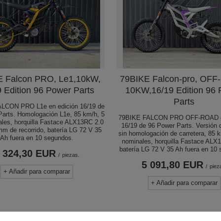
E Falcon PRO, Le1,10kW,
79BIKE Falcon-pro, OFF
 Edition 96 Power Parts
10KW,16/19 Edition 96
Parts
LCON PRO L1e en edición 16/19 de
Parts. Homologación L1e, 85 km/h, 5
79BIKE FALCON PRO OFF-ROAD e
les, horquilla Fastace ALX13RC 2.0
16/19 de 96 Power Parts. Versión
m de recorrido, batería LG 72 V 35
sin homologación de carretera, 85 
Ah fuera en 10 segundos.
nominales, horquilla Fastace ALX
batería LG 72 V 35 Ah fuera en 10
 324,30 EUR
/
piezas.
5 091,80 EUR
/
piez
+ Añadir para comparar
+ Añadir para comparar
RECOMENDADO