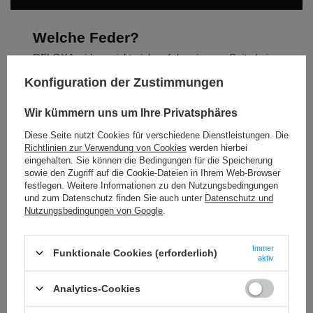
Welche Feder?
RFLOXA widerspricht sich auf der eigenen Seite bei
den Fahrergewichten. Deshalb hier eine Tabelle, für
die wir geradestehen.
Konfiguration der Zustimmungen
Trail /
Sprünge /
Wir kümmern uns um Ihre Privatsphäres
Feder
Enduro
MX
Diese Seite nutzt Cookies für verschiedene Dienstleistungen. Die
Richtlinien zur Verwendung von Cookies
werden hierbei
45 lbs
bis ~100 kg
bis ~85 kg
eingehalten. Sie können die Bedingungen für die Speicherung
sowie den Zugriff auf die Cookie-Dateien in Ihrem Web-Browser
festlegen. Weitere Informationen zu den Nutzungsbedingungen
45–60 lbs
~80–115 kg
~80–110 kg
und zum Datenschutz finden Sie auch unter
Datenschutz und
progressiv
Nutzungsbedingungen von Google
.
60 lbs
(diese hier)
~100–130
~85–130 kg
kg
Immer
Funktionale Cookies (erforderlich)
aktiv
Fahrergewicht ohne Ausrüstung. Nah an der Grenze —
oder unsicher? Schreib uns dein Gewicht, dein Bike und
Analytics-Cookies
deinen Fahrstil. Die falsche Feder ist der häufigste
Grund, warum Fahrwerk zurückkommt.