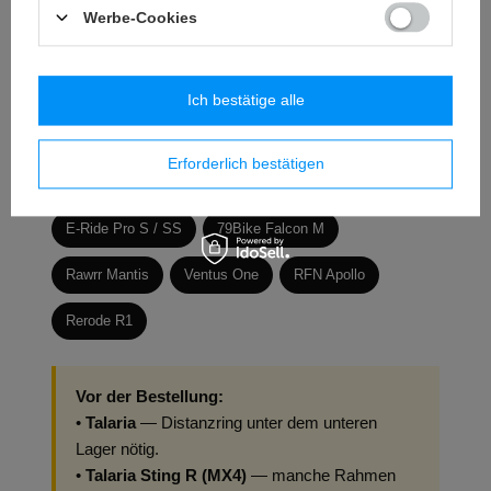
Werbe-Cookies
Passt auf
Sur-Ron LBX
Sur-Ron LBS / L1E
Ich bestätige alle
Segway X260 / X160
Talaria MX3
Erforderlich bestätigen
Talaria MX4 / Sting R
Talaria XXX
E-Ride Pro S / SS
79Bike Falcon M
Rawrr Mantis
Ventus One
RFN Apollo
Rerode R1
Vor der Bestellung:
•
Talaria
— Distanzring unter dem unteren
Lager nötig.
•
Talaria Sting R (MX4)
— manche Rahmen