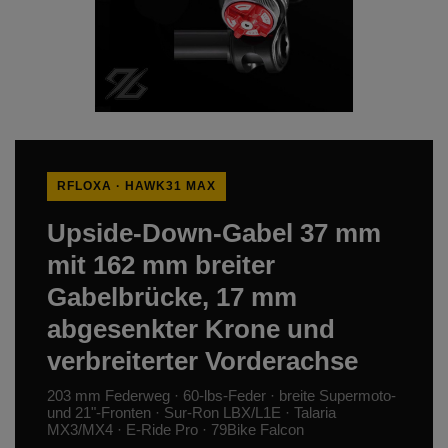
RFLOXA · HAWK31 MAX
Upside-Down-Gabel 37 mm
mit 162 mm breiter
Gabelbrücke, 17 mm
abgesenkter Krone und
verbreiterter Vorderachse
203 mm Federweg · 60-lbs-Feder · breite Supermoto-
und 21"-Fronten · Sur-Ron LBX/L1E · Talaria
MX3/MX4 · E-Ride Pro · 79Bike Falcon