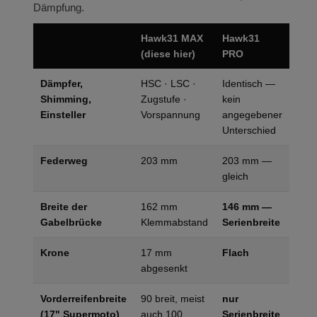
Dämpfung.
Hawk31 MAX
Hawk31
(diese hier)
PRO
Dämpfer,
HSC · LSC ·
Identisch —
Shimming,
Zugstufe ·
kein
Einsteller
Vorspannung
angegebener
Unterschied
Federweg
203 mm
203 mm —
gleich
Breite der
162 mm
146 mm —
Gabelbrücke
Klemmabstand
Serienbreite
Krone
17 mm
Flach
abgesenkt
Vorderreifenbreite
90 breit, meist
nur
(17" Supermoto)
auch 100
Serienbreite