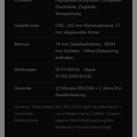
Einsteller
Highspeed-Druckstufe, Lowspeed-
Druckstufe, Zugstufe,
Vorspannung
Gabelbrücke
CNC, 162 mm Klemmabstand, 17
mm abgesenkte Krone
Bremse
74 mm Sattelaufnahme · Ø203
mm Scheibe · Offset-Distanzring
enthalten
Dichtungen
Öl 37×50×11 · Staub
37×50,3/55×6×13L
Garantie
12 Monate RFLOXA + 2 Jahre EU-
Gewährleistung
Gewicht, Klickzahlen,
Von RFLOXA nicht veröffentlicht —
maximale
wir erfinden keine Zahlen. Unsere
Reifenbreite
eigene Werkstattmessung des
breitesten Vorderreifens folgt.