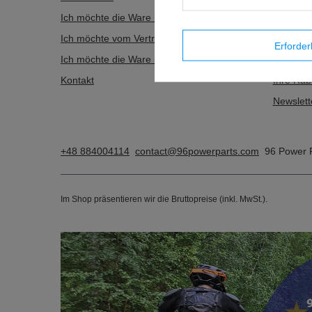
Ich möchte die Ware reklamieren
Einkaufsl
Ich möchte vom Vertrag zurücktreten
Liste de
Erforder
Ich möchte die Ware umtauschen
Transakt
Kontakt
Ihre Rab
Newslett
+48 884004114
contact@96powerparts.com
96 Power 
Im Shop präsentieren wir die Bruttopreise (inkl. MwSt.).