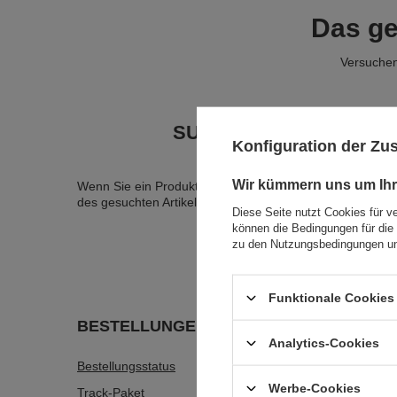
Das ge
Versuchen
SUCHEN SIE NACH EIN
Konfiguration der Z
Wir kümmern uns um Ihr
Wenn Sie ein Produkt in unserem Angebot nicht gefunde
des gesuchten Artikels schicken. Um das zu können, mü
Diese Seite nutzt Cookies für v
können die Bedingungen für die 
zu den Nutzungsbedingungen un
Funktionale Cookies 
BESTELLUNGEN
Konto
Analytics-Cookies
Bestellungsstatus
Registri
Werbe-Cookies
Track-Paket
Warenko