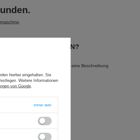
funden.
hmaschine
.
RTIMENT NICHT HABEN?
zielles Formular verwenden und uns eine Beschreibung
den hierbei eingehalten. Sie
festlegen. Weitere Informationen
ungen von Google
.
Immer aktiv