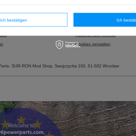
isten
Zahlungsbedingungen
r gekauften Waren
AGB
lich bestätigen
Ich bestät
ionsverlauf
Datenschutz
atte
Rücktritt vom Vertrag
er
Cookies verwalten
Parts- SUR-RON Mod Shop
,
Swojczycka 150
,
51-502
Wrocław