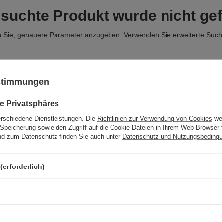
suchte Produkt wurde nicht ge
 Sie, genauere Parameter anzugeben. Verwenden Sie
erweiterte Suc
EM PRODUKT, DAS WIR IN UNSEREM SO
ustimmungen
e Privatsphäres
n haben und es in unserem Shop kaufen möchten, können Sie ein spe
ssen Sie
eingeloggen
.
erschiedene Dienstleistungen. Die
Richtlinien zur Verwendung von Cookies
wer
Speicherung sowie den Zugriff auf die Cookie-Dateien in Ihrem Web-Browser 
d zum Datenschutz finden Sie auch unter
Datenschutz und Nutzungsbeding
(erforderlich)
Informationen
eren
Impressum
rb
Versand