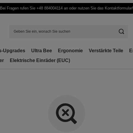
Bei Fragen rufen Sie +48 884004114 an oder nutzen Sie das Kontaktformular
s-Upgrades
Ultra Bee
Ergonomie
Verstärkte Teile
E
er
Elektrische Einräder (EUC)