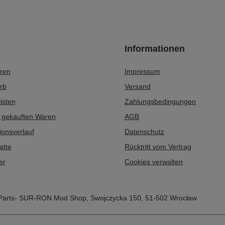
Informationen
eren
Impressum
rb
Versand
isten
Zahlungsbedingungen
r gekauften Waren
AGB
ionsverlauf
Datenschutz
atte
Rücktritt vom Vertrag
er
Cookies verwalten
Parts- SUR-RON Mod Shop
,
Swojczycka 150
,
51-502
Wrocław