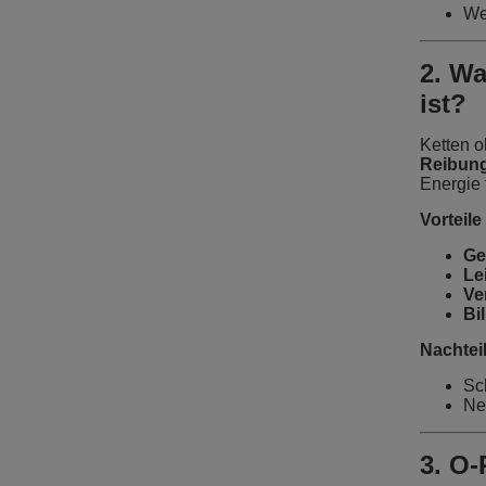
We
2. Wa
ist?
Ketten o
Reibung
Energie 
Vorteil
Ge
Le
Ve
Bi
Nachtei
Sc
Ne
3. O-