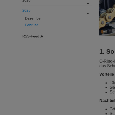
2026
2025
Dezember
Februar
RSS-Feed
1. So
O-Ring-K
das Schm
Vorteil
Lä
Ge
Sc
Nachtei
Gr
Sc