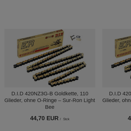
D.I.D 420NZ3G-B Goldkette, 110
D.I.D 42
Glieder, ohne O-Ringe – Sur-Ron Light
Glieder, oh
Bee
44,70 EUR
/
Stck