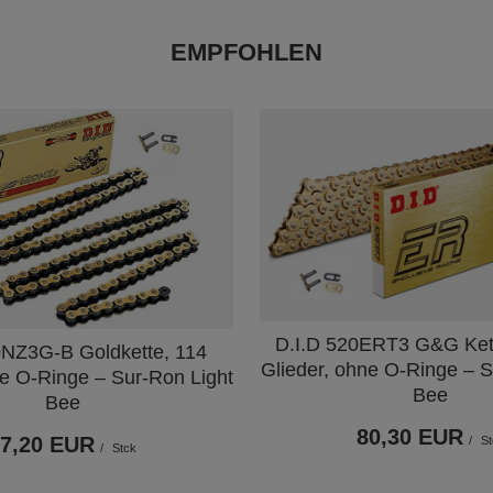
EMPFOHLEN
D.I.D 520ERT3 G&G Kett
0NZ3G-B Goldkette, 114
Glieder, ohne O-Ringe – S
ne O-Ringe – Sur-Ron Light
Bee
Bee
80,30 EUR
47,20 EUR
/
St
/
Stck