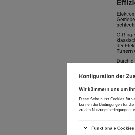
Effiz
Elektrom
Getrieb
schlech
O-Ring-K
klassisc
der Elek
Tunern 
Durch d
Si
Konfiguration der Z
Si
Si
Wir kümmern uns um Ihr
4. Wi
Diese Seite nutzt Cookies für v
können die Bedingungen für die 
hält?
zu den Nutzungsbedingungen un
Obwohl K
verlänge
Funktionale Cookies 
Re