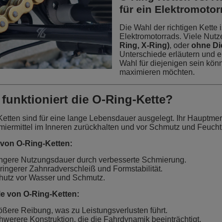
für ein Elektromoto
Die Wahl der richtigen Kette 
Elektromotorrads. Viele Nutze
Ring, X-Ring)
, oder
ohne Di
Unterschiede erläutern und 
Wahl für diejenigen sein kön
maximieren möchten.
 funktioniert die O-Ring-Kette?
etten sind für eine lange Lebensdauer ausgelegt. Ihr Hauptmer
iermittel im Inneren zurückhalten und vor Schmutz und Feuchti
e von O-Ring-Ketten:
ngere Nutzungsdauer durch verbesserte Schmierung.
ringerer Zahnradverschleiß und Formstabilität.
hutz vor Wasser und Schmutz.
le von O-Ring-Ketten:
ößere Reibung, was zu Leistungsverlusten führt.
hwerere Konstruktion, die die Fahrdynamik beeinträchtigt.