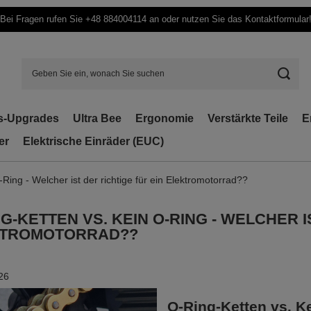
Bei Fragen rufen Sie +48 884004114 an oder nutzen Sie das Kontaktformular
s-Upgrades
Ultra Bee
Ergonomie
Verstärkte Teile
E
er
Elektrische Einräder (EUC)
Ring - Welcher ist der richtige für ein Elektromotorrad??
NG-KETTEN VS. KEIN O-RING - WELCHER I
KTROMOTORRAD??
26
O-Ring-Ketten vs. Ke