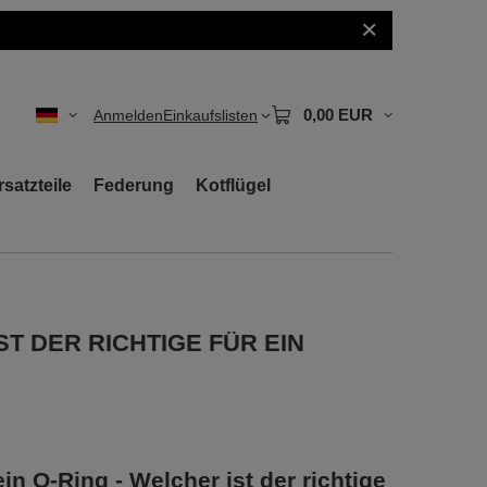
!
0,00 EUR
Anmelden
Einkaufslisten
rsatzteile
Federung
Kotflügel
ST DER RICHTIGE FÜR EIN
in O-Ring - Welcher ist der richtige