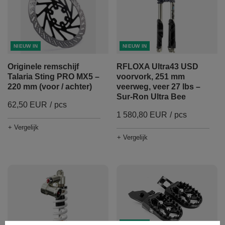
NIEUW IN
NIEUW IN
RFLOXA Ultra43 USD
Originele remschijf
voorvork, 251 mm
Talaria Sting PRO MX5 –
veerweg, veer 27 lbs –
220 mm (voor / achter)
Sur-Ron Ultra Bee
62,50 EUR
/
pcs
1 580,80 EUR
/
pcs
+ Vergelijk
+ Vergelijk
NIEUW IN