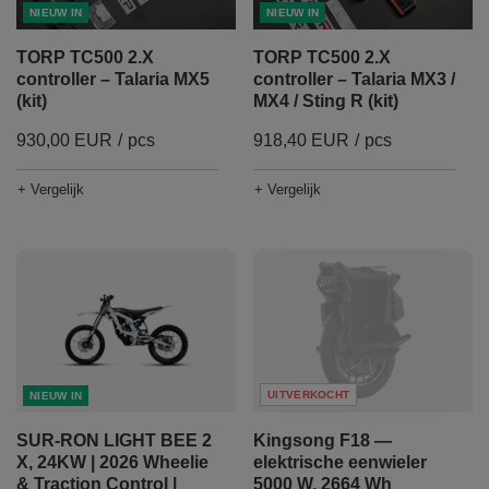
NIEUW IN
NIEUW IN
TORP TC500 2.X
TORP TC500 2.X
controller – Talaria MX5
controller – Talaria MX3 /
(kit)
MX4 / Sting R (kit)
930,00 EUR
/
pcs
918,40 EUR
/
pcs
+ Vergelijk
+ Vergelijk
UITVERKOCHT
NIEUW IN
SUR-RON LIGHT BEE 2
Kingsong F18 —
X, 24KW | 2026 Wheelie
elektrische eenwieler
& Traction Control |
5000 W, 2664 Wh