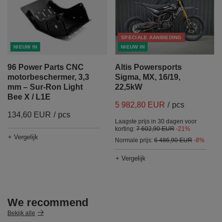
SPECIALE AANBIEDING
NIEUW IN
NIEUW IN
96 Power Parts CNC
Altis Powersports
motorbeschermer, 3,3
Sigma, MX, 16/19,
mm – Sur-Ron Light
22,5kW
Bee X / L1E
5 982,80 EUR
/
pcs
134,60 EUR
/
pcs
Laagste prijs in 30 dagen voor
korting:
7 602,90 EUR
-21%
+ Vergelijk
Normale prijs:
6 486,90 EUR
-8%
+ Vergelijk
We recommend
Bekijk alle