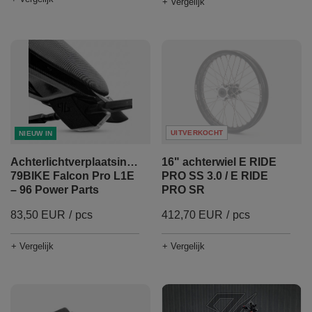
+ Vergelijk
UITVERKOCHT
NIEUW IN
Achterlichtverplaatsingsset
16" achterwiel E RIDE
79BIKE Falcon Pro L1E
PRO SS 3.0 / E RIDE
– 96 Power Parts
PRO SR
83,50 EUR
/
pcs
412,70 EUR
/
pcs
+ Vergelijk
+ Vergelijk