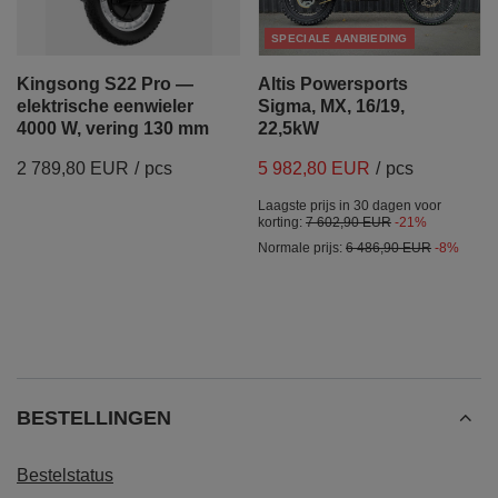
SPECIALE AANBIEDING
Kingsong S22 Pro —
Altis Powersports
elektrische eenwieler
Sigma, MX, 16/19,
4000 W, vering 130 mm
22,5kW
2 789,80 EUR
/
pcs
5 982,80 EUR
/
pcs
Laagste prijs in 30 dagen voor
korting:
7 602,90 EUR
-21%
Normale prijs:
6 486,90 EUR
-8%
BESTELLINGEN
Bestelstatus