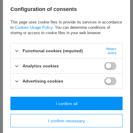
NIEUW IN
Configuration of consents
96 CNC aluminium
Achterschokdemper
voetsteunen, zwart.
RFLOXA RAF55RV, veer
This page uses cookie files to provide its services in accordance
Talaria Sting Pro, MX5
to
Cookies Usage Policy
. You can determine conditions of
550 lbs – Sur-Ron Ultra
storing or access to cookie files in your web browser.
68,60 EUR
/
pcs
Bee
650,80 EUR
/
pcs
+ Vergelijk
Always
Functional cookies (required)
active
+ Vergelijk
Analytics cookies
Advertising cookies
I confirm all
NIEUW IN
NIEUW IN
I confirm necessary
Voorremschijf-
Talaria Komodo
bescherming, zwart,
stuurverhogingsbeugel