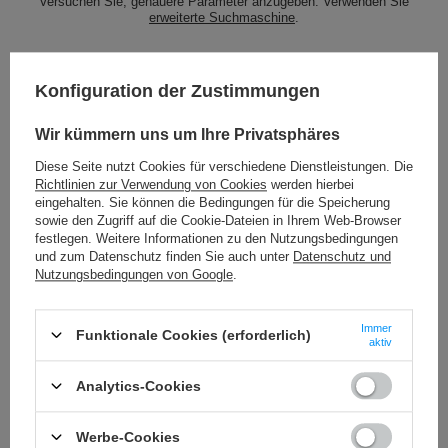
Versuchen Sie, genauere Parameter anzugeben. Verwenden Sie
erweiterte Suchmaschine
.
SUCHEN SIE NACH EINEM PRODUKT,
DAS WIR IN UNSEREM SORTIMENT
Konfiguration der Zustimmungen
NICHT HABEN?
Wir kümmern uns um Ihre Privatsphäres
Diese Seite nutzt Cookies für verschiedene Dienstleistungen. Die
Wenn Sie ein Produkt in unserem Angebot nicht gefunden haben und es
Richtlinien zur Verwendung von Cookies
werden hierbei
in unserem Shop kaufen möchten, können Sie ein spezielles Formular
eingehalten. Sie können die Bedingungen für die Speicherung
verwenden und uns eine Beschreibung des gesuchten Artikels
sowie den Zugriff auf die Cookie-Dateien in Ihrem Web-Browser
schicken. Um das zu können, müssen Sie
eingeloggen
.
festlegen. Weitere Informationen zu den Nutzungsbedingungen
und zum Datenschutz finden Sie auch unter
Datenschutz und
Nutzungsbedingungen von Google
.
Immer
Funktionale Cookies (erforderlich)
aktiv
BESTELLUNGEN
Analytics-Cookies
Bestellungsstatus
Werbe-Cookies